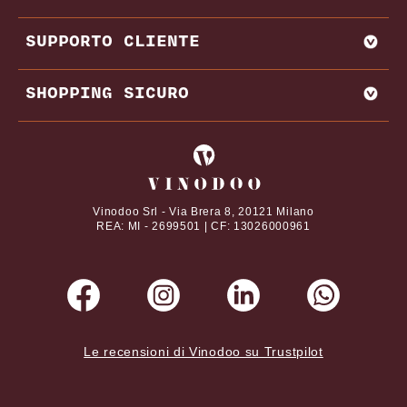
BAROLO
MIGLIORI PRODUTTORI E CANTINE ITALIA
SUPPORTO CLIENTE
BRUNELLO DI MONTALCINO
MIGLIORI PRODUTTORI E CANTINE FRANCIA
CHIANTI
REGIONI VINICOLE
CONTATTI
SHOPPING SICURO
VITIGNI
DOMANDE FREQUENTI
DAL NOSTRO MAGAZINE
TERMINI E CONDIZIONI
I tuoi pagamenti online con
ABBINAMENTI CIBO E VINO
PRIVACY POLICY
VINI PREGIATI
COOKIE POLICY
Vinodoo Srl - Via Brera 8, 20121 Milano
REA: MI - 2699501 | CF: 13026000961
Le recensioni di Vinodoo su Trustpilot