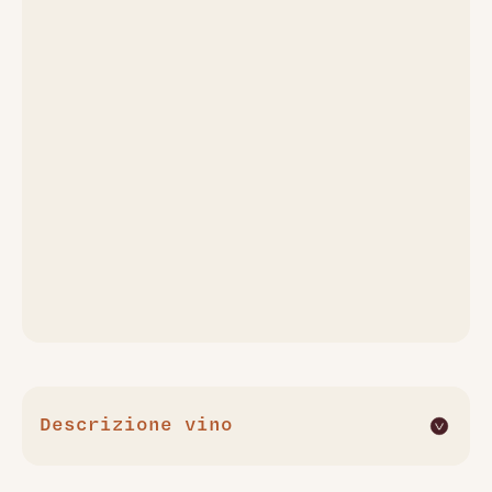
Descrizione vino
Il Cabernet Sanct Valentin 2000 di St. Michael Eppan è una