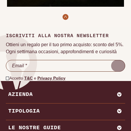
ISCRIVITI ALLA NOSTRA NEWSLETTER
Ottieni un regalo per il tuo primo acquisto: sconto del 5%.
Ogni settimana occasioni, approfondimenti e curiosità
Accetto
T&C
e
Privacy Policy
AZIENDA
CHI SIAMO
TIPOLOGIA
VADEMECUM VINODOO
ENOWEB
AGLIANICO
LE NOSTRE GUIDE
VENDI CON NOI
AMARONE