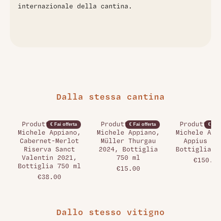
internazionale della cantina.
Dalla stessa cantina
Produttori San
Produttori San
Produttori
€ Fai offerta
€ Fai offerta
€ Fai 
Michele Appiano,
Michele Appiano,
Michele App
Cabernet-Merlot
Müller Thurgau
Appius 20
Riserva Sanct
2024, Bottiglia
Bottiglia 7
Valentin 2021,
750 ml
€150.00
Bottiglia 750 ml
€15.00
€38.00
Dallo stesso vitigno