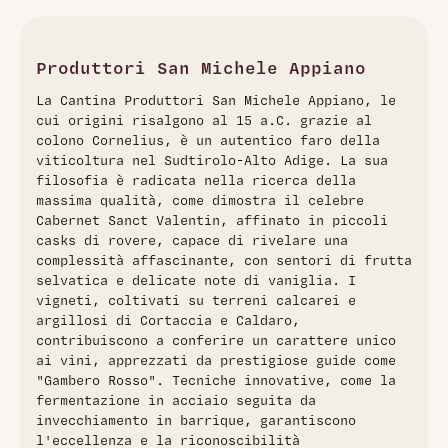
vera gemma del Trentino-Alto Adige, simbolo di
un'eccellenza vinicola ineguagliabile. Ottenuto da
selezionate uve di Cabernet Sauvignon, questo vino si
distingue per un terroir straordinario e una vinificazione che
Produttori San Michele Appiano
combina sapientemente tradizione e innovazione. Affinato
La Cantina Produttori San Michele Appiano, le
in botti di rovere, presenta un intenso colore rubino e un
cui origini risalgono al 15 a.C. grazie al
bouquet olfattivo complesso, dove frutta nera, spezie e
colono Cornelius, è un autentico faro della
morbidi sentori di legno si intrecciano. Al palato, si rivela
viticoltura nel Sudtirolo-Alto Adige. La sua
robusto e avvolgente, con tannini setosi e un potenziale di
filosofia è radicata nella ricerca della
invecchiamento notevole. Come afferma il sommelier e
massima qualità, come dimostra il celebre
critico James Suckling, "è un vino che racconta storie".
Cabernet Sanct Valentin, affinato in piccoli
Perfetto con carni rosse e formaggi stagionati.
casks di rovere, capace di rivelare una
complessità affascinante, con sentori di frutta
selvatica e delicate note di vaniglia. I
vigneti, coltivati su terreni calcarei e
argillosi di Cortaccia e Caldaro,
contribuiscono a conferire un carattere unico
ai vini, apprezzati da prestigiose guide come
"Gambero Rosso". Tecniche innovative, come la
fermentazione in acciaio seguita da
invecchiamento in barrique, garantiscono
l'eccellenza e la riconoscibilità