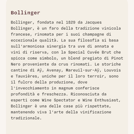
60% Pinot Nero, 25% Chardonnay e 15% Pinot Meunier.
Questo champagne straordinario è il risultato di un
meticoloso assemblaggio di vini riservati, affinati in
Bollinger
magnum per oltre 15 anni, superando ampiamente i
Bollinger, fondata nel 1829 da Jacques
rigorosi standard dell'AOC. Il suo colore dorato prelude a
Bollinger, è un faro della tradizione vinicola
un bouquet ricco e complesso, con accenti di frutta matura,
francese, rinomata per i suoi champagne di
mele tostate e spezie. Al palato, si rivela elegante e
eccezionale qualità. La sua filosofia si basa
persistente, con bollicine setose che esaltano sapori di
sull'armoniosa sinergia tra uve di annata e
pera, brioche e fresche note di noce. Perfetto in
vini di riserva, con la Special Cuvée Brut che
abbinamento a sushi, frutti di mare o raffinato Pata Negra,
spicca come simbolo, un blend pregiato di Pinot
il Bollinger Special Cuvée è un simbolo di qualit��
Nero proveniente da crus rinomati. Le storiche
ineguagliabile, come riconosciuto da esperti di settore
cantine di Aÿ, Avenay, Mareuil-sur-Aÿ, Louvois
come l’editore di Wine Spectator.
e Tauxières, uniche per il loro terroir, sono
il fulcro della produzione, dove
l'invecchiamento in magnum conferisce
profondità e freschezza. Riconosciuta da
esperti come Wine Spectator e Wine Enthusiast,
Bollinger è una delle case più rispettate,
mantenendo viva l’arte della vinificazione
tradizionale.