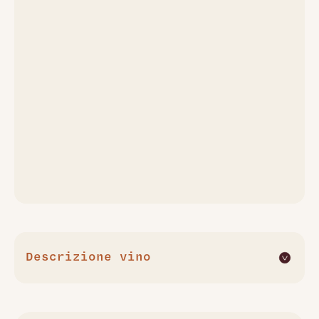
Descrizione vino
Il "Bollinger, Special Cuvée Brut, Magnum 1500 ml" incarna
l'essenza della Champagne, con un blend magistrale di