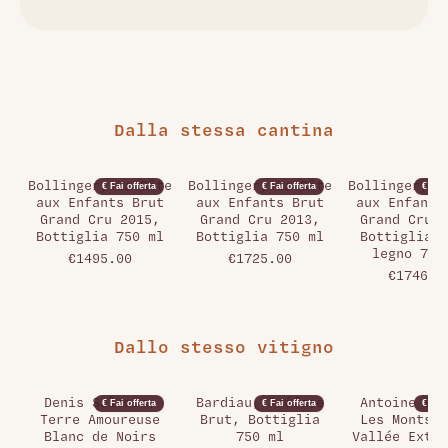
Dalla stessa cantina
Bollinger, La Côte
Bollinger, La Côte
Bollinger, L
€ Fai offerta
€ Fai offerta
€ Fai 
aux Enfants Brut
aux Enfants Brut
aux Enfants
Grand Cru 2015,
Grand Cru 2013,
Grand Cru 2
Bottiglia 750 ml
Bottiglia 750 ml
Bottiglia c
legno 750
€1495.00
€1725.00
€1746.0
Dallo stesso vitigno
Denis Salomon,
Bardiau, Préface
Antoine Bou
€ Fai offerta
€ Fai offerta
€ Fai 
Terre Amoureuse
Brut, Bottiglia
Les Monts d
Blanc de Noirs
750 ml
Vallée Extra