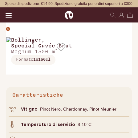
Spese di spedizione: €14,90. Spedizione gratuita per ordini superiori a €300.
Open main menu
Bollinger
,
Special Cuvée Brut
Magnum 1500 ml
Formato
1x150cl
Caratteristiche
Vitigno
Pinot Nero, Chardonnay, Pinot Meunier
Temperatura di servizio
8-10°C