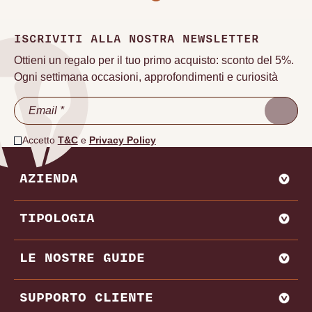
ISCRIVITI ALLA NOSTRA NEWSLETTER
Ottieni un regalo per il tuo primo acquisto: sconto del 5%.
Ogni settimana occasioni, approfondimenti e curiosità
Accetto
T&C
e
Privacy Policy
AZIENDA
CHI SIAMO
TIPOLOGIA
VADEMECUM VINODOO
ENOWEB
AGLIANICO
LE NOSTRE GUIDE
VENDI CON NOI
AMARONE
BAROLO
MIGLIORI PRODUTTORI E CANTINE ITALIA
SUPPORTO CLIENTE
BRUNELLO DI MONTALCINO
MIGLIORI PRODUTTORI E CANTINE FRANCIA