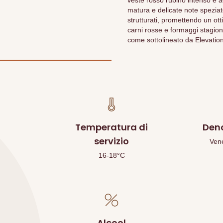
veste rosso rubino intenso è
matura e delicate note speziate
strutturati, promettendo un ot
carni rosse e formaggi stagiona
come sottolineato da Elevatio
Temperatura di
Den
servizio
Vene
16-18°C
Alcool