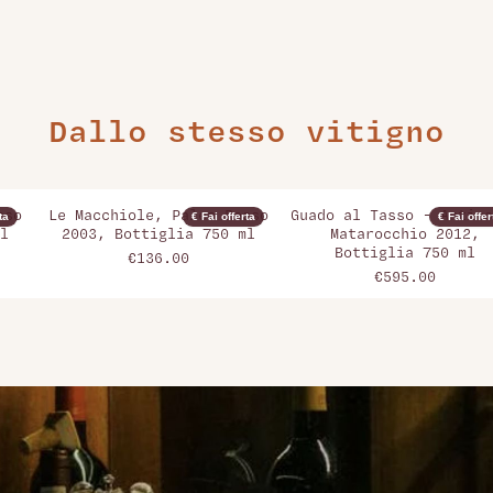
Dallo stesso vitigno
sso
Le Macchiole, Paleo Rosso
Guado al Tasso - Antino
ta
€ Fai offerta
€ Fai offer
l
2003, Bottiglia 750 ml
Matarocchio 2012,
Bottiglia 750 ml
€136.00
€595.00