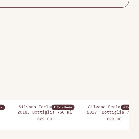
nd
Silvano Ferlat, Grame
Silvano Ferlat, Gram
ta
€ Fai offerta
€ Fai offer
2018, Bottiglia 750 ml
2017, Bottiglia 750 m
€29.00
€29.00