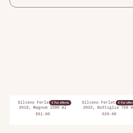
Silvano Ferlat, Grame
Silvano Ferlat, PG Ro
€ Fai offerta
€ Fai offer
2018, Magnum 1500 ml
2022, Bottiglia 750 m
€61.00
€20.00