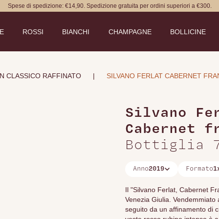
Spese di spedizione: €14,90. Spedizione gratuita per ordini superiori a €300.
DE
ROSSI
BIANCHI
CHAMPAGNE
BOLLICINE
UN CLASSICO RAFFINATO
|
SILVANO FERLAT CABERNET FRA
Silvano Fe
Cabernet f
Bottiglia 
Anno
2019
Formato
1
Il "Silvano Ferlat, Cabernet Fra
Venezia Giulia. Vendemmiato a m
seguito da un affinamento di c