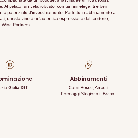
 accompagnata da un bouquet affascinante di frutta rossa
. Al palato, si rivela robusto, con tannini eleganti e ben
timo potenziale d'invecchiamento. Perfetto in abbinamento a
ti, questo vino è un'autentica espressione del territorio,
n Wine Partners.
ominazione
Abbinamenti
zia Giulia IGT
Carni Rosse, Arrosti,
Formaggi Stagionati, Brasati