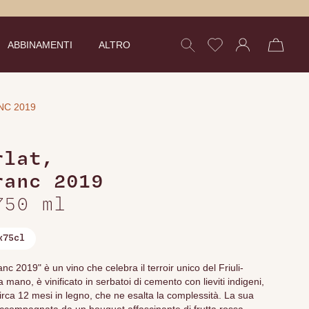
ABBINAMENTI
ALTRO
NC 2019
rlat
,
ranc 2019
750 ml
x75cl
nc 2019" è un vino che celebra il terroir unico del Friuli-
ano, è vinificato in serbatoi di cemento con lieviti indigeni,
irca 12 mesi in legno, che ne esalta la complessità. La sua