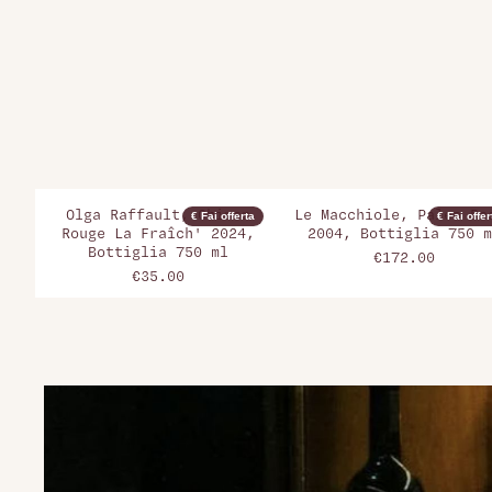
Olga Raffault, Chinon
Le Macchiole, Paleo Ro
€ Fai offerta
€ Fai offer
Rouge La Fraîch' 2024,
2004, Bottiglia 750 m
Bottiglia 750 ml
€172.00
€35.00