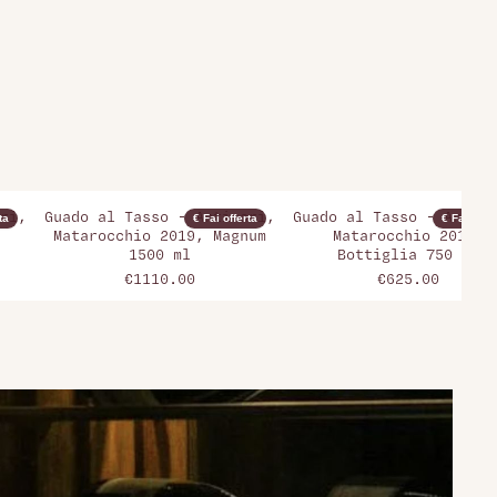
ri,
Guado al Tasso - Antinori,
Guado al Tasso - Antino
ta
€ Fai offerta
€ Fai offer
Matarocchio 2019, Magnum
Matarocchio 2011,
1500 ml
Bottiglia 750 ml
€1110.00
€625.00