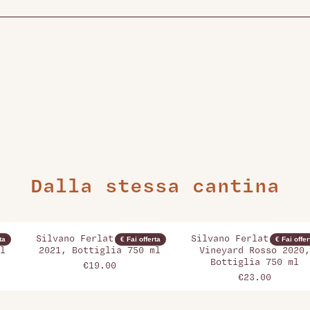
Dalla stessa cantina
sa
Silvano Ferlat, PG Rosa
Silvano Ferlat, No La
ta
€ Fai offerta
€ Fai offer
l
2021, Bottiglia 750 ml
Vineyard Rosso 2020,
Bottiglia 750 ml
€19.00
€23.00