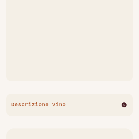
Descrizione vino
Lo Champagne Les Vignes de Vrigny Premier Cru di Egly-
Ouriet è un'espressione raffinata e rara del Pinot Meunier,
utilizzato al 100% in questa cuvée, proveniente da vigne di
oltre 40 anni situate nel Premier Cru di Vrigny. Questo