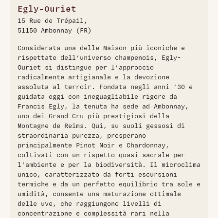
champagne è fermentato e affinato per 36 mesi sui lieviti in
Egly-Ouriet
acciaio, con un dosaggio Extra Brut che conferisce una
15 Rue de Trépail,
freschezza e una mineralità vibrante. Al naso presenta
51150 Ambonnay (FR)
profumi di frutti di bosco, agrumi, mandorla e lievito,
mentre al palato è cremoso, strutturato e ben bilanciato,
Considerata una delle Maison più iconiche e
con una persistenza notevole che rende questo
rispettate dell’universo champenois, Egly-
champagne perfetto per accompagnare piatti a base di
Ouriet si distingue per l’approccio
funghi, carni bianche o anche da solo per un momento di
radicalmente artigianale e la devozione
meditazione​
assoluta al terroir. Fondata negli anni ’30 e
guidata oggi con ineguagliabile rigore da
Francis Egly, la tenuta ha sede ad Ambonnay,
uno dei Grand Cru più prestigiosi della
Montagne de Reims. Qui, su suoli gessosi di
straordinaria purezza, prosperano
principalmente Pinot Noir e Chardonnay,
coltivati con un rispetto quasi sacrale per
l’ambiente e per la biodiversità. Il microclima
unico, caratterizzato da forti escursioni
termiche e da un perfetto equilibrio tra sole e
umidità, consente una maturazione ottimale
delle uve, che raggiungono livelli di
concentrazione e complessità rari nella