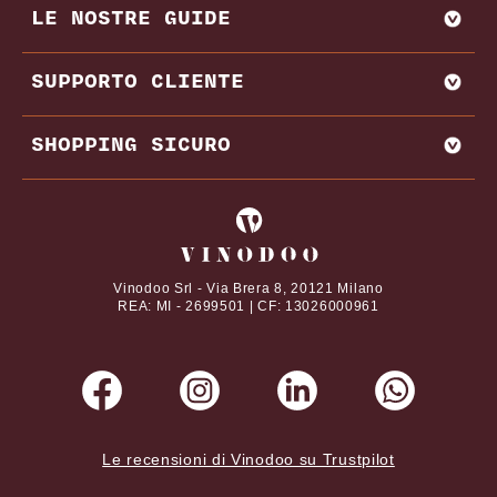
LE NOSTRE GUIDE
VENDI CON NOI
AMARONE
BAROLO
MIGLIORI PRODUTTORI E CANTINE ITALIA
SUPPORTO CLIENTE
BRUNELLO DI MONTALCINO
MIGLIORI PRODUTTORI E CANTINE FRANCIA
CHIANTI
REGIONI VINICOLE
CONTATTI
SHOPPING SICURO
VITIGNI
DOMANDE FREQUENTI
DAL NOSTRO MAGAZINE
TERMINI E CONDIZIONI
I tuoi pagamenti online con
ABBINAMENTI CIBO E VINO
PRIVACY POLICY
VINI PREGIATI
COOKIE POLICY
Vinodoo Srl - Via Brera 8, 20121 Milano
REA: MI - 2699501 | CF: 13026000961
Le recensioni di Vinodoo su Trustpilot