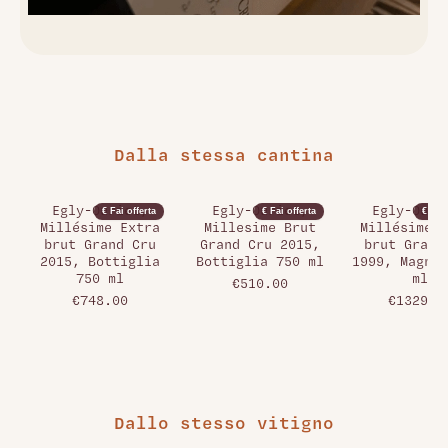
Dalla stessa cantina
Egly-Ouriet,
Egly-Ouriet,
Egly-Ouri
€ Fai offerta
€ Fai offerta
€ Fai 
Millésime Extra
Millesime Brut
Millésime 
brut Grand Cru
Grand Cru 2015,
brut Grand
2015, Bottiglia
Bottiglia 750 ml
1999, Magnum
750 ml
ml
€510.00
€748.00
€1329.0
Dallo stesso vitigno