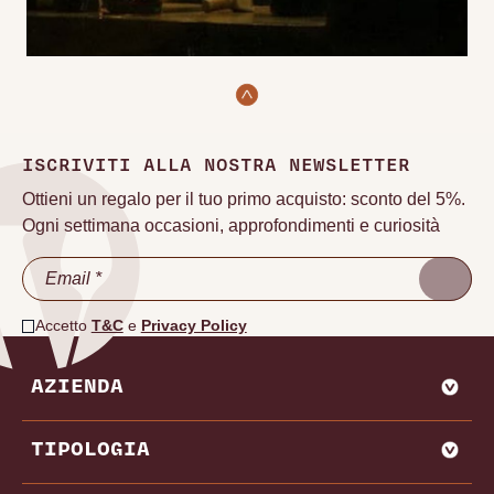
ISCRIVITI ALLA NOSTRA NEWSLETTER
Ottieni un regalo per il tuo primo acquisto: sconto del 5%.
Ogni settimana occasioni, approfondimenti e curiosità
Accetto
T&C
e
Privacy Policy
AZIENDA
CHI SIAMO
TIPOLOGIA
VADEMECUM VINODOO
ENOWEB
AGLIANICO