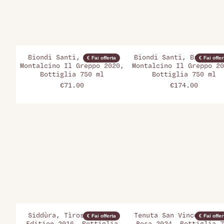
Biondi Santi, Rosso di
Biondi Santi, Brunello
€ Fai offerta
€ Fai offer
Montalcino Il Greppo 2020,
Montalcino Il Greppo 20
Bottiglia 750 ml
Bottiglia 750 ml
€71.00
€174.00
Siddùra, Tìros Limited
Tenuta San Vincenti, G
€ Fai offerta
€ Fai offer