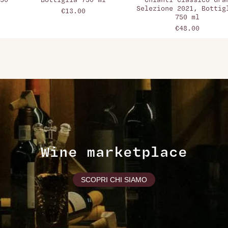
50
Bottiglia 750 ml
Chianti Classico Gra
Selezione 2021, Bottig
€13.00
750 ml
€48.00
Wine marketplace
SCOPRI CHI SIAMO