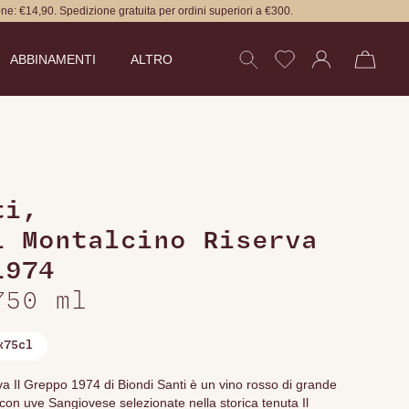
ne: €14,90. Spedizione gratuita per ordini superiori a €300.
ABBINAMENTI
ALTRO
ti
,
i Montalcino Riserva
1974
750 ml
x75cl
rva Il Greppo 1974 di Biondi Santi è un vino rosso di grande
 con uve Sangiovese selezionate nella storica tenuta Il