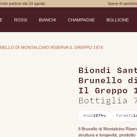
eriodo partono dal 24 agosto.
Spese di spedizio
DE
ROSSI
BIANCHI
CHAMPAGNE
BOLLICINE
UNELLO DI MONTALCINO RISERVA IL GREPPO 1974
Biondi San
Brunello d
immagine
1
2
Il Greppo 
Bottiglia 
Anno
1974
Formato
1
Il Brunello di Montalcino Rise
struttura e longevità, prodotto