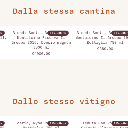
Dalla stessa cantina
 di
Biondi Santi, Brunello di
Biondi Santi, Brunello
ta
€ Fai offerta
€ Fai offer
11,
Montalcino Riserva Il
Montalcino Il Greppo 19
Greppo 2016, Doppio magnum
Bottiglia 750 ml
3000 ml
€380.00
€4900.00
Dallo stesso vitigno
ote
Icario, Nysa Rosè 2024,
Tenuta San Vincenti,
ta
€ Fai offerta
€ Fai offer