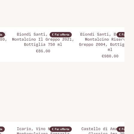
 di
Biondi Santi, Rosso di
Biondi Santi, Brunello
ta
€ Fai offerta
€ Fai offer
99,
Montalcino Il Greppo 2021,
Montalcino Riserva I
Bottiglia 750 ml
Greppo 2004, Bottiglia 
ml
€86.00
€980.00
Icario, Vino Nobile di
Castello di Ama, Chian
ta
€ Fai offerta
€ Fai offer