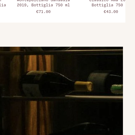
n
Montepulciano Sansasìa
Classico Ama 2004,
lia
2019, Bottiglia 750 ml
Bottiglia 750 ml
€71.00
€43.00