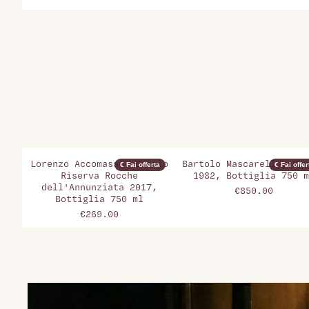
Lorenzo Accomasso, Barolo
Bartolo Mascarello, Bar
€ Fai offerta
€ Fai offer
Riserva Rocche
1982, Bottiglia 750 m
dell'Annunziata 2017,
€850.00
Bottiglia 750 ml
€269.00