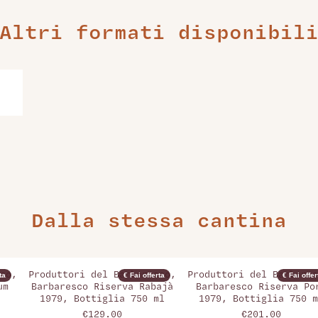
Altri formati disponibil
Dalla stessa cantina
co,
Produttori del Barbaresco,
Produttori del Barbares
ta
€ Fai offerta
€ Fai offer
um
Barbaresco Riserva Rabajà
Barbaresco Riserva Po
1979, Bottiglia 750 ml
1979, Bottiglia 750 m
€129.00
€201.00