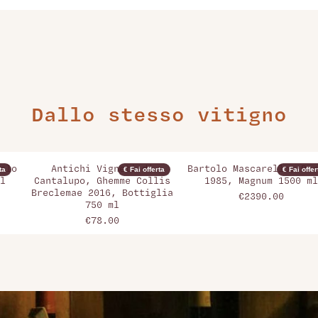
Dallo stesso vitigno
olo
Antichi Vigneti di
Bartolo Mascarello, Bar
ta
€ Fai offerta
€ Fai offer
l
Cantalupo, Ghemme Collis
1985, Magnum 1500 ml
Breclemae 2016, Bottiglia
€2390.00
750 ml
€78.00