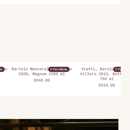
olo
Bartolo Mascarello, Barolo
Vietti, Barolo Riserv
ta
€ Fai offerta
€ Fai offer
2020, Magnum 1500 ml
Villero 2010, Bottigl
750 ml
€648.00
€610.00