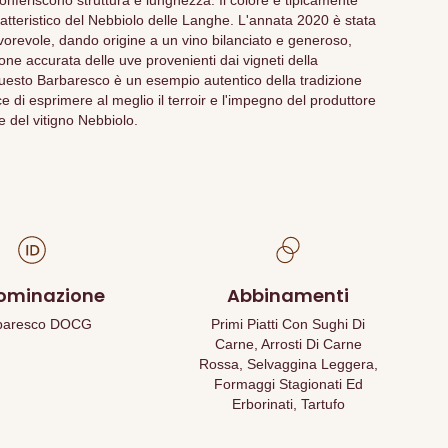
onferiscono struttura e lunghezza. Il colore è tipicamente
ratteristico del Nebbiolo delle Langhe. L'annata 2020 è stata
vorevole, dando origine a un vino bilanciato e generoso,
ione accurata delle uve provenienti dai vigneti della
esto Barbaresco è un esempio autentico della tradizione
 di esprimere al meglio il terroir e l'impegno del produttore
e del vitigno Nebbiolo.
ominazione
Abbinamenti
baresco DOCG
Primi Piatti Con Sughi Di
Carne, Arrosti Di Carne
Rossa, Selvaggina Leggera,
Formaggi Stagionati Ed
Erborinati, Tartufo