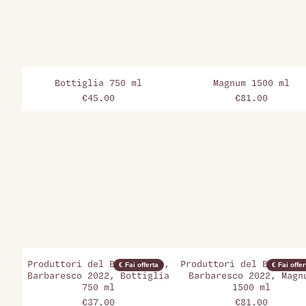
Bottiglia 750 ml
Magnum 1500 ml
€45.00
€81.00
Produttori del Barbaresco,
Produttori del Barbares
€ Fai offerta
€ Fai offer
Barbaresco 2022, Bottiglia
Barbaresco 2022, Magn
750 ml
1500 ml
€37.00
€81.00