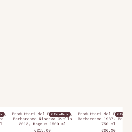
i
co,
Produttori del Barbaresco,
Produttori del Barbares
ta
€ Fai offerta
€ Fai offer
ra
Barbaresco Riserva Ovello
Barbaresco 1987, Bottig
l
2013, Magnum 1500 ml
750 ml
€215.00
€86.00