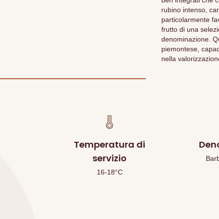
ben integrati che c
rubino intenso, ca
particolarmente fa
frutto di una selez
denominazione. Qu
piemontese, capace
nella valorizzazion
Temperatura di
Den
servizio
Bar
16-18°C