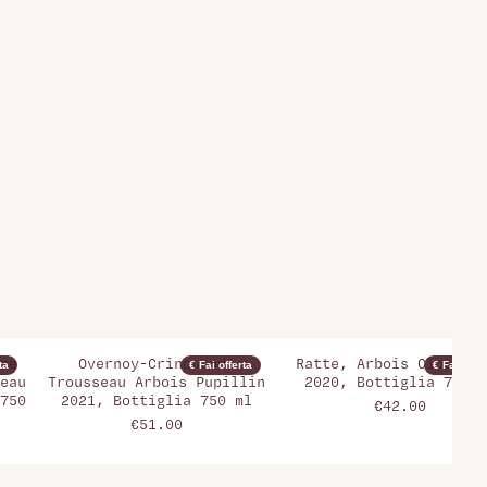
ne
Overnoy-Crinquand,
Ratte, Arbois Clos Mai
ta
€ Fai offerta
€ Fai offer
eau
Trousseau Arbois Pupillin
2020, Bottiglia 750 m
750
2021, Bottiglia 750 ml
€42.00
€51.00