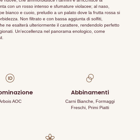
ue nuove, che ammorbidisce i tannini e arricchisce la
senta con un rosso intenso e sfumature violacee; al naso,
e bianco e cuoio, preludio a un palato dove la frutta rossa si
idezza. Non filtrato e con bassa aggiunta di solfiti,
 ne esalterà ulteriormente il carattere, rendendolo perfetto
agionati. Un'eccellenza nel panorama enologico, come
t.
ominazione
Abbinamenti
Arbois AOC
Carni Bianche, Formaggi
Freschi, Primi Piatti