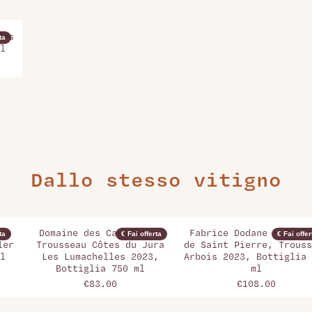
́es
ta
l
Dallo stesso vitigno
au
Domaine des Cavarodes,
Fabrice Dodane - Domai
ta
€ Fai offerta
€ Fai offer
ler
Trousseau Côtes du Jura
de Saint Pierre, Trouss
l
Les Lumachelles 2023,
Arbois 2023, Bottiglia 
Bottiglia 750 ml
ml
€83.00
€108.00