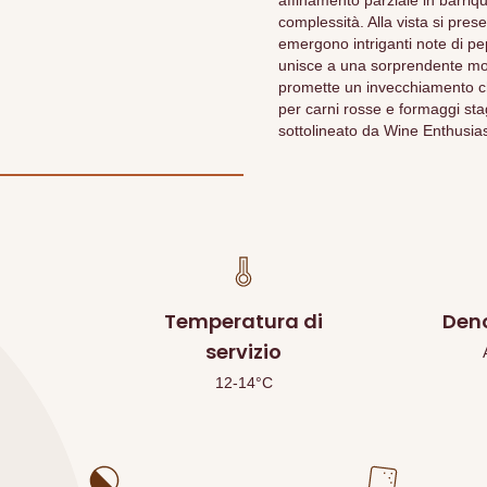
affinamento parziale in barriq
complessità. Alla vista si pre
emergono intriganti note di pep
unisce a una sorprendente morb
promette un invecchiamento che
per carni rosse e formaggi st
sottolineato da Wine Enthusias
Temperatura di
Den
servizio
12-14°C