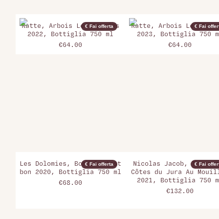
Ratte, Arbois Les Corvées
Ratte, Arbois Les Corve
€ Fai offerta
€ Fai offer
2022, Bottiglia 750 ml
2023, Bottiglia 750 m
€64.00
€64.00
Les Dolomies, Bordel c'est
Nicolas Jacob, Trousse
€ Fai offerta
€ Fai offer
bon 2020, Bottiglia 750 ml
Côtes du Jura Au Mouil
2021, Bottiglia 750 m
€68.00
€132.00