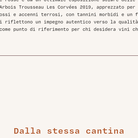
e rosse e da un’ottimale esposizione solare delle 
 Arbois Trousseau Les Corvées 2019, apprezzato per
ossi e accenni terrosi, con tannini morbidi e un f
i riflettono un impegno autentico verso la qualita
come punto di riferimento per chi desidera vini ch
Dalla stessa cantina