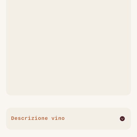
Descrizione vino
J'en Veux Encore!!! 2024 di Anne et Jean-François