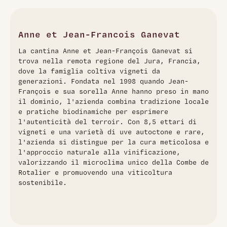
Ganevat è un rosso emblematico, espressione pura del
frutto e della gioia enologica. Al naso si aprono aromi vividi
di frutta rossa fresca come fragola, ciliegia e lampone,
impreziositi da delicate note floreali, speziate e poivrade. In
Anne et Jean-Francois Ganevat
bocca, texture succosa e setosa, con acidità rinfrescante,
La cantina Anne et Jean-François Ganevat si
leggeri cenni gassosi e finale salino persistente. Prodotto
trova nella remota regione del Jura, Francia,
con approccio naturale, da uve bio/biodinamiche, incarna
dove la famiglia coltiva vigneti da
la filosofia Ganevat: vini di soif intelligenti, equilibrati e
generazioni. Fondata nel 1998 quando Jean-
territoriali. Ideale per aperitivi conviviali o piatti leggeri,
François e sua sorella Anne hanno preso in mano
servito leggermente fresco. Annata 2024, dal Jura, celebra
il dominio, l'azienda combina tradizione locale
la spontaneità e il piacere immediato.
e pratiche biodinamiche per esprimere
l'autenticità del terroir. Con 8,5 ettari di
vigneti e una varietà di uve autoctone e rare,
l'azienda si distingue per la cura meticolosa e
l'approccio naturale alla vinificazione,
valorizzando il microclima unico della Combe de
Rotalier e promuovendo una viticoltura
sostenibile.