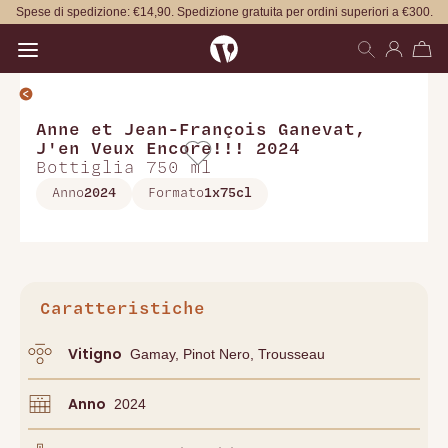
Spese di spedizione: €14,90. Spedizione gratuita per ordini superiori a €300.
Open main menu
Anne et Jean-François Ganevat
,
J'en Veux Encore!!! 2024
Bottiglia 750 ml
Anno
2024
Formato
1x75cl
Caratteristiche
Vitigno
Gamay, Pinot Nero, Trousseau
Anno
2024