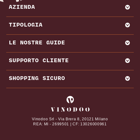
AZIENDA
CHI SIAMO
TIPOLOGIA
VADEMECUM VINODOO
ENOWEB
AGLIANICO
LE NOSTRE GUIDE
VENDI CON NOI
AMARONE
BAROLO
MIGLIORI PRODUTTORI E CANTINE ITALIA
SUPPORTO CLIENTE
BRUNELLO DI MONTALCINO
MIGLIORI PRODUTTORI E CANTINE FRANCIA
CHIANTI
REGIONI VINICOLE
CONTATTI
SHOPPING SICURO
VITIGNI
DOMANDE FREQUENTI
DAL NOSTRO MAGAZINE
TERMINI E CONDIZIONI
I tuoi pagamenti online con
ABBINAMENTI CIBO E VINO
PRIVACY POLICY
VINI PREGIATI
COOKIE POLICY
Vinodoo Srl - Via Brera 8, 20121 Milano
REA: MI - 2699501 | CF: 13026000961