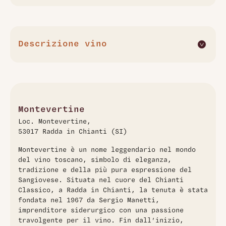
Descrizione vino
Il Montevertine 2022 è un vino rosso toscano di alta
qualità, prodotto dall'azienda Montevertine, riconosciuta
per la sua dedizione alla tradizione vitivinicola della
regione. Questo vino presenta un colore rosso rubino
intenso e offre al naso un bouquet complesso con note
Montevertine
fruttate di ciliegia e piccoli frutti rossi, accompagnate da
Loc. Montevertine,
delicate sfumature floreali e speziate. Al palato si distingue
53017 Radda in Chianti (SI)
per il corpo strutturato, tannini vellutati e un equilibrio
raffinato tra freschezza e calore, con un retrogusto
Montevertine è un nome leggendario nel mondo
persistente che richiama sentori di legno e spezie. L'annata
del vino toscano, simbolo di eleganza,
2022, caratterizzata da condizioni climatiche favorevoli in
tradizione e della più pura espressione del
Toscana, ha permesso di ottenere un vino armonioso e
Sangiovese. Situata nel cuore del Chianti
ben equilibrato, indicato per accompagnare piatti di carne e
Classico, a Radda in Chianti, la tenuta è stata
formaggi stagionati.
fondata nel 1967 da Sergio Manetti,
imprenditore siderurgico con una passione
travolgente per il vino. Fin dall’inizio,