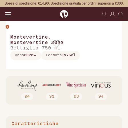
Spese di spedizione: €14,90. Spedizione gratuita per ordini superiori a €300.
Open main menu
Montevertine
,
Montevertine 2022
Bottiglia 750 ml
Anno
2022
Formato
1x75cl
94
93
93
94
Caratteristiche