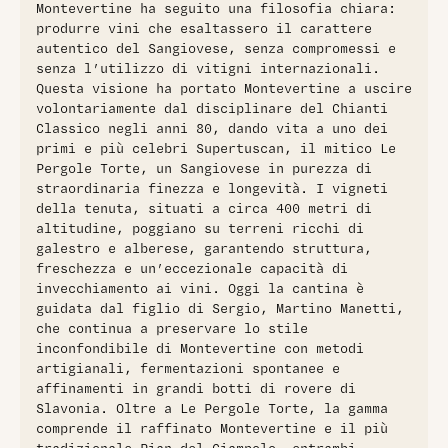
Montevertine ha seguito una filosofia chiara:
produrre vini che esaltassero il carattere
autentico del Sangiovese, senza compromessi e
senza l’utilizzo di vitigni internazionali.
Questa visione ha portato Montevertine a uscire
volontariamente dal disciplinare del Chianti
Classico negli anni 80, dando vita a uno dei
primi e più celebri Supertuscan, il mitico Le
Pergole Torte, un Sangiovese in purezza di
straordinaria finezza e longevità. I vigneti
della tenuta, situati a circa 400 metri di
altitudine, poggiano su terreni ricchi di
galestro e alberese, garantendo struttura,
freschezza e un’eccezionale capacità di
invecchiamento ai vini. Oggi la cantina è
guidata dal figlio di Sergio, Martino Manetti,
che continua a preservare lo stile
inconfondibile di Montevertine con metodi
artigianali, fermentazioni spontanee e
affinamenti in grandi botti di rovere di
Slavonia. Oltre a Le Pergole Torte, la gamma
comprende il raffinato Montevertine e il più