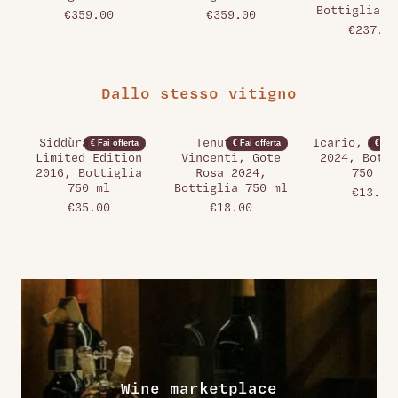
Bottiglia 7
€359.00
€359.00
€237.00
Dallo stesso vitigno
Siddùra, Tìros
Tenuta San
Icario, Nysa
€ Fai offerta
€ Fai offerta
€ Fai 
Limited Edition
Vincenti, Gote
2024, Botti
2016, Bottiglia
Rosa 2024,
750 ml
750 ml
Bottiglia 750 ml
€13.00
€35.00
€18.00
Wine marketplace