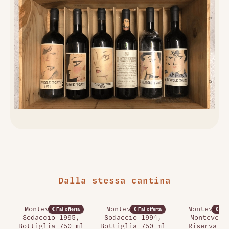
Dalla stessa cantina
Montevertine,
Montevertine,
Monteverti
€ Fai offerta
€ Fai offerta
€ Fai 
Sodaccio 1995,
Sodaccio 1994,
Montevert
Bottiglia 750 ml
Bottiglia 750 ml
Riserva 19