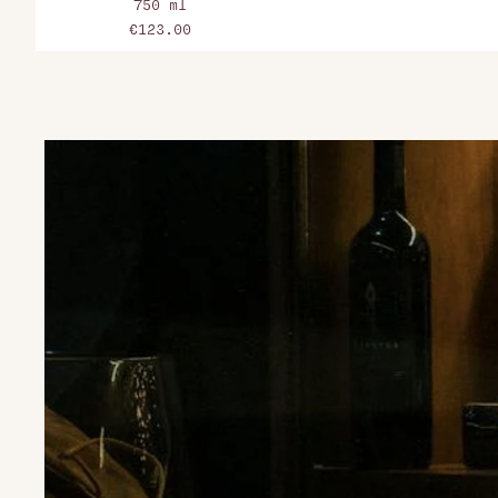
750 ml
€123.00