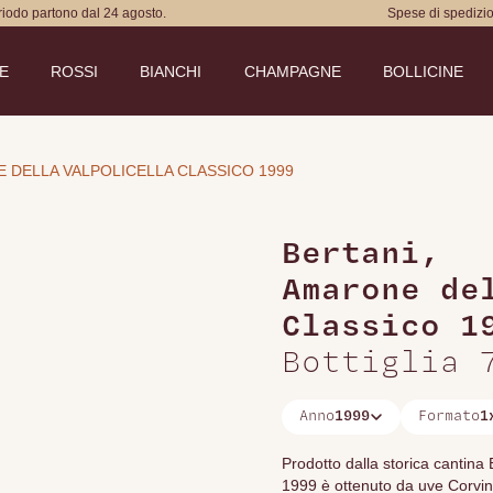
eriodo partono dal 24 agosto.
Spese di spedizio
DE
ROSSI
BIANCHI
CHAMPAGNE
BOLLICINE
 DELLA VALPOLICELLA CLASSICO 1999
Bertani
,
Amarone de
Classico 1
Bottiglia 
Anno
1999
Formato
1
Prodotto dalla storica cantina 
1999 è ottenuto da uve Corvina