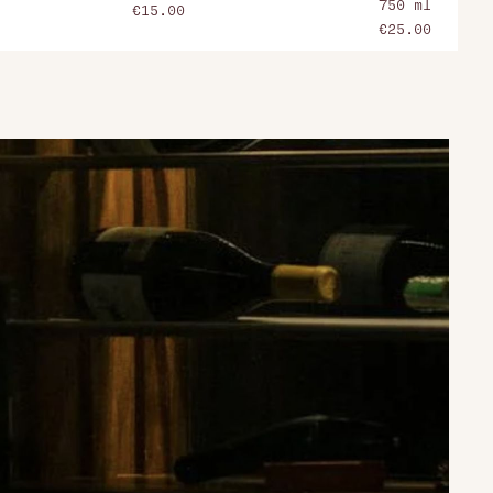
750 ml
€15.00
€25.00