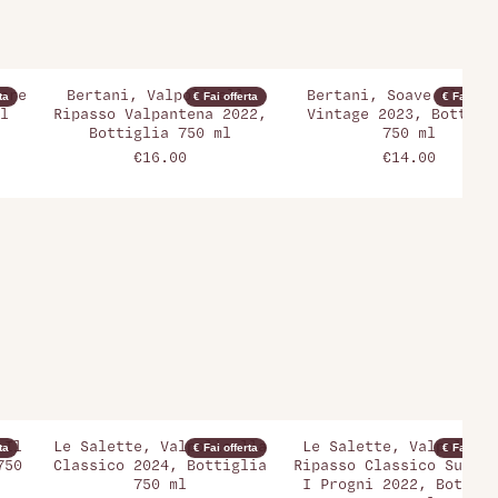
are
Bertani, Valpolicella
Bertani, Soave Classi
ta
€ Fai offerta
€ Fai offer
l
Ripasso Valpantena 2022,
Vintage 2023, Bottigl
Bottiglia 750 ml
750 ml
€16.00
€14.00
 Il
Le Salette, Valpolicella
Le Salette, Valpolicel
ta
€ Fai offerta
€ Fai offer
750
Classico 2024, Bottiglia
Ripasso Classico Superi
750 ml
I Progni 2022, Bottigl