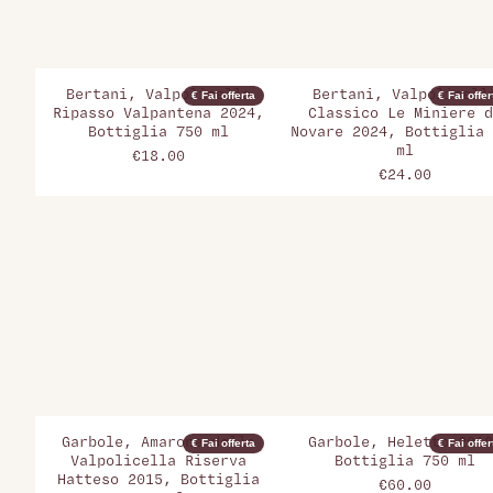
Bertani, Valpolicella
Bertani, Valpolicell
€ Fai offerta
€ Fai offer
Ripasso Valpantena 2024,
Classico Le Miniere d
Bottiglia 750 ml
Novare 2024, Bottiglia 
ml
€18.00
€24.00
Garbole, Amarone della
Garbole, Heletto 2018
€ Fai offerta
€ Fai offer
Valpolicella Riserva
Bottiglia 750 ml
Hatteso 2015, Bottiglia
€60.00