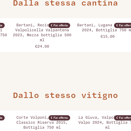
Dalla stessa cantina
a
Bertani, Recioto della
Bertani, Lugana Le Quai
ta
€ Fai offerta
€ Fai offer
i
Valpolicella Valpantena
2024, Bottiglia 750 m
750
2023, Mezza bottiglia 500
€15.00
ml
€24.00
Dallo stesso vitigno
,
Corte Volponi, Amarone
La Giuva, Valpolicella
ta
€ Fai offerta
€ Fai offer
Classico Riserva 2015,
Valpo 2024, Bottiglia 
Bottiglia 750 ml
ml