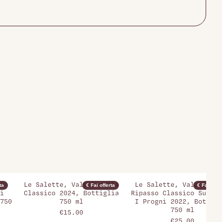
a
Le Salette, Valpolicella
Le Salette, Valpolicel
ta
€ Fai offerta
€ Fai offer
i
Classico 2024, Bottiglia
Ripasso Classico Superi
750
750 ml
I Progni 2022, Bottigl
750 ml
€15.00
€25.00