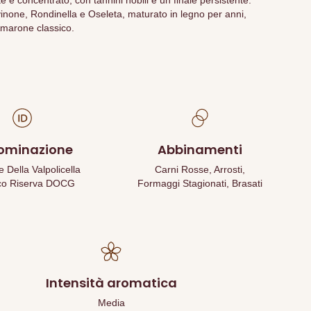
e e concentrato, con tannini nobili e un finale persistente.
inone, Rondinella e Oseleta, maturato in legno per anni,
Amarone classico.
ominazione
Abbinamenti
Della Valpolicella
Carni Rosse, Arrosti,
co Riserva DOCG
Formaggi Stagionati, Brasati
Intensità aromatica
Media