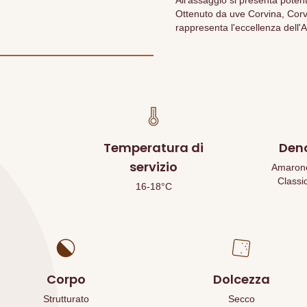
All'assaggio si presenta potent
Ottenuto da uve Corvina, Corv
rappresenta l'eccellenza dell'
Temperatura di
Den
servizio
Amarone 
Classi
16-18°C
Corpo
Dolcezza
Strutturato
Secco