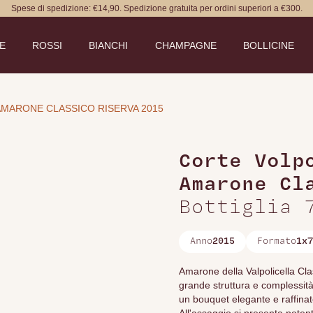
Spese di spedizione: €14,90. Spedizione gratuita per ordini superiori a €300.
DE
ROSSI
BIANCHI
CHAMPAGNE
BOLLICINE
MARONE CLASSICO RISERVA 2015
Corte Volp
Amarone Cl
Bottiglia 
Anno
2015
Formato
1x7
Amarone della Valpolicella Cla
grande struttura e complessità,
un bouquet elegante e raffinato