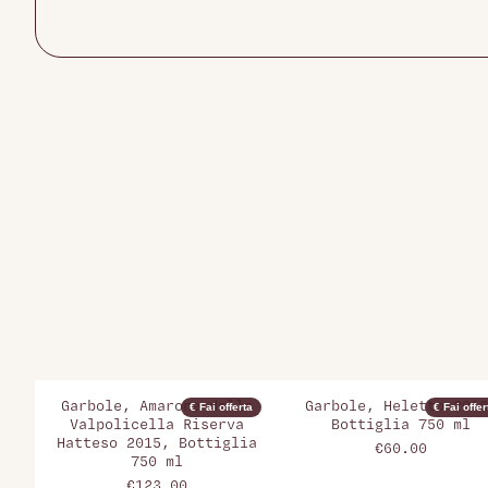
Garbole, Amarone della
Garbole, Heletto 2018
€ Fai offerta
€ Fai offer
Valpolicella Riserva
Bottiglia 750 ml
Hatteso 2015, Bottiglia
€60.00
750 ml
€123.00