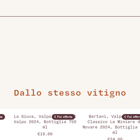
Dallo stesso vitigno
,
La Giuva, Valpolicella Il
Bertani, Valpolicell
ta
€ Fai offerta
€ Fai offer
Valpo 2024, Bottiglia 750
Classico Le Miniere d
ml
Novare 2024, Bottiglia 
ml
€19.00
€24.00