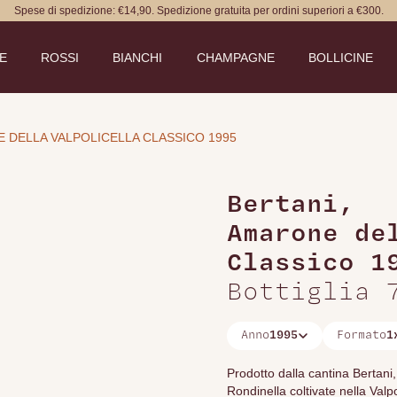
Spese di spedizione: €14,90. Spedizione gratuita per ordini superiori a €300.
DE
ROSSI
BIANCHI
CHAMPAGNE
BOLLICINE
 DELLA VALPOLICELLA CLASSICO 1995
Bertani
,
Amarone de
Classico 1
Bottiglia 
Anno
1995
Formato
1
Prodotto dalla cantina Bertan
Rondinella coltivate nella Val