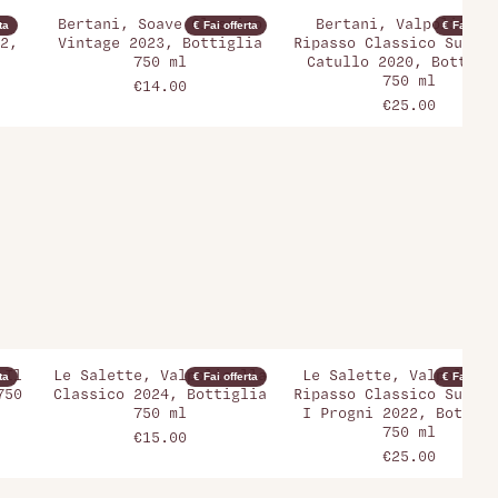
a
Bertani, Soave Classico
Bertani, Valpolicell
ta
€ Fai offerta
€ Fai offer
2,
Vintage 2023, Bottiglia
Ripasso Classico Superi
750 ml
Catullo 2020, Bottigl
750 ml
€14.00
€25.00
 Il
Le Salette, Valpolicella
Le Salette, Valpolicel
ta
€ Fai offerta
€ Fai offer
750
Classico 2024, Bottiglia
Ripasso Classico Superi
750 ml
I Progni 2022, Bottigl
750 ml
€15.00
€25.00