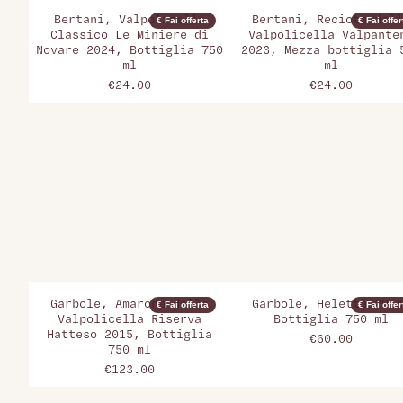
Bertani, Valpolicella
Bertani, Recioto dell
€ Fai offerta
€ Fai offer
Classico Le Miniere di
Valpolicella Valpante
Novare 2024, Bottiglia 750
2023, Mezza bottiglia 
ml
ml
€24.00
€24.00
Garbole, Amarone della
Garbole, Heletto 2018
€ Fai offerta
€ Fai offer
Valpolicella Riserva
Bottiglia 750 ml
Hatteso 2015, Bottiglia
€60.00
750 ml
€123.00