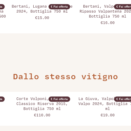
a
Bertani, Lugana Le Quaiare
Bertani, Valpolicell
ta
€ Fai offerta
€ Fai offer
na
2024, Bottiglia 750 ml
Ripasso Valpantena 202
500
Bottiglia 750 ml
€15.00
€16.00
Dallo stesso vitigno
,
Corte Volponi, Amarone
La Giuva, Valpolicella
ta
€ Fai offerta
€ Fai offer
Classico Riserva 2015,
Valpo 2024, Bottiglia 
Bottiglia 750 ml
ml
€110.00
€19.00