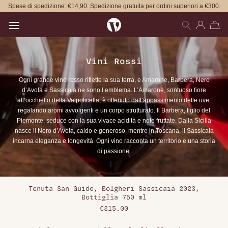
Spese di spedizione: €14,90. Spedizione gratuita per ordini superiori a €300.
Open main menu
Vini Rossi
Ogni grande vino rosso riflette la sua terra, e Amarone, Barbera, Nero
d’Avola e Sassicaia ne sono l’emblema. L’Amarone, sontuoso fiore
all’occhiello della Valpolicella, è ottenuto dall’appassimento delle uve,
regalando aromi avvolgenti e un corpo strutturato. Il Barbera, figlio del
Piemonte, seduce con la sua vivace acidità e note fruttate. Dalla Sicilia
nasce il Nero d’Avola, caldo e generoso, mentre in Toscana, il Sassicaia
incarna eleganza e longevità. Ogni vino racconta un territorio e una storia
di passione.
Tenuta San Guido, Bolgheri Sassicaia 2023,
Bottiglia 750 ml
€315.00