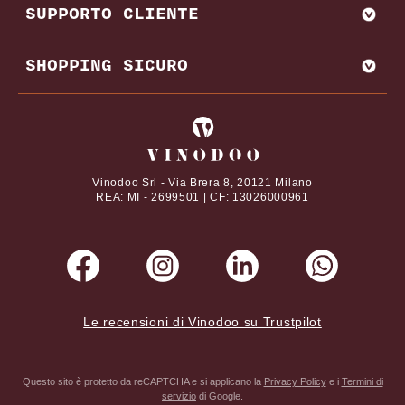
SUPPORTO CLIENTE
BRUNELLO DI MONTALCINO
MIGLIORI PRODUTTORI E CANTINE FRANCIA
CHIANTI
REGIONI VINICOLE
CONTATTI
SHOPPING SICURO
VITIGNI
DOMANDE FREQUENTI
DAL NOSTRO MAGAZINE
TERMINI E CONDIZIONI
I tuoi pagamenti online con
ABBINAMENTI CIBO E VINO
PRIVACY POLICY
VINI PREGIATI
COOKIE POLICY
Vinodoo Srl - Via Brera 8, 20121 Milano
REA: MI - 2699501 | CF: 13026000961
Le recensioni di Vinodoo su Trustpilot
Questo sito è protetto da reCAPTCHA e si applicano la
Privacy Policy
e i
Termini di
servizio
di Google.