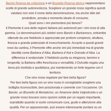
Barolo Riserva da collezione
o un
Brunello Riserva storico
rappresentano
scelte di grande autorevolezza. Scegliere un grande rosso significa quindi
valutare non solo il nome della denominazione, ma anche stile del
produttore, annata e momento ideale di consumo.
Quali sono i vini piemontesi più famosi?
Il Piemonte è una delle regioni italiane più autorevoli per i vini rossi di alta
gamma. Le denominazioni più celebri sono
Barolo
e
Barbaresco
, entrambe
ottenute da uve Nebbiolo e apprezzate per profumi complessi, struttura,
finezza e grande potenziale di invecchiamento. Accanto a questi grandi
rossi da cantina, il Piemonte offre anche vini più immediati ma di grande
identità come
Barbera d’Alba
,
Barbera d’Asti
e
Dolcetto d’Alba
. La
differenza è sostanziale: il Nebbiolo punta su eleganza, tannino e
longevità; la Barbera offre freschezza e versatilità; il Dolcetto regala una
beva più morbida e quotidiana, pur mantenendo un forte legame con il
territorio.
Che vino rosso regalare per fare bella figura?
Per fare bella figura con un vino rosso è consigliabile scegliere una
bottiglia riconoscibile, ben posizionata e coerente con l’occasione. Un
Barolo
, un
Brunello di Montalcino
, un
Amarone della Valpolicella
o un
grande rosso toscano sono opzioni solide per un regalo importante,
soprattutto quando si vuole comunicare cura, gusto e attenzione alla
qualità. Per un appassionato, può essere interessante puntare su un