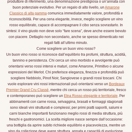
produttore di riferimento, una denominazione prestigiosa o un’annata con
buon potenziale evolutivo. Per un regalo di alto livello, un
Amarone
Classico di alta gamma
comunica immediatamente valore, profondità e
riconoscibilità. Per una cena elegante, invece, meglio scegliere un vino
rosso equilibrato, capace di accompagnare il cibo senza sovrastarlo. In
sintesi: il vino giusto non deve solo “fare scena”, deve anche essere bevuto
con piacere. Dettaglio non secondario, anche se spesso dimenticato nei
regali fatti all’ultimo minuto.
Come scegliere un buon vino rosso?
Un buon vino rosso si riconosce dall’equilibrio tra profumi, struttura, acidità,
tannino e persistenza. Chi cerca un vino morbido e avvolgente può
orientarsi verso rossi intensi e maturi, come Amarone, Primitivo o alcune
espressioni del Merlot. Chi preferisce eleganza, finezza e profondità può
scegliere Nebbiolo, Pinot Noir, Sangiovese o grandi rossi toscani. Chi
vuole esplorare vini rossi internazionali può orientarsi verso un
Bordeaux
Premier Grand Cru Classé
, mentre chi cerca un rosso più territoriale, fresco
e contemporaneo può scegliere un
Etna Rosso elegante e territoriale
. Per
abbinamenti con carne rossa, selvaggina, brasati e formaggi stagionati
sono ideali vini strutturati e complessi; per primi piatti saporiti, salumi e
carni bianche importanti funzionano meglio rossi di media struttura, più
freschi e gastronomici. La scelta migliore nasce sempre dall’occasione:
una bottiglia da aprire subito richiede equilibrio e piacevolezza, mentre un
vino da collezione deve avere struttura, annata e capacità di evoluzione.