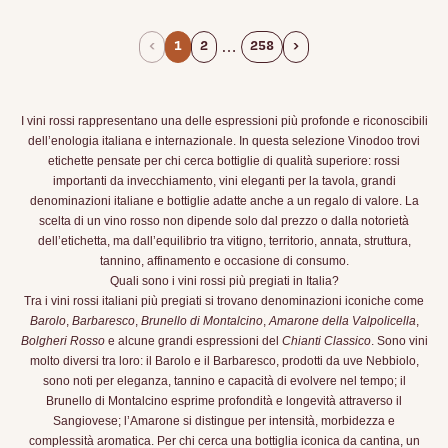
…
‹
1
2
258
›
I vini rossi rappresentano una delle espressioni più profonde e riconoscibili
dell’enologia italiana e internazionale. In questa selezione Vinodoo trovi
etichette pensate per chi cerca bottiglie di qualità superiore: rossi
importanti da invecchiamento, vini eleganti per la tavola, grandi
denominazioni italiane e bottiglie adatte anche a un regalo di valore. La
scelta di un vino rosso non dipende solo dal prezzo o dalla notorietà
dell’etichetta, ma dall’equilibrio tra vitigno, territorio, annata, struttura,
tannino, affinamento e occasione di consumo.
Quali sono i vini rossi più pregiati in Italia?
Tra i vini rossi italiani più pregiati si trovano denominazioni iconiche come
Barolo
,
Barbaresco
,
Brunello di Montalcino
,
Amarone della Valpolicella
,
Bolgheri Rosso
e alcune grandi espressioni del
Chianti Classico
. Sono vini
molto diversi tra loro: il Barolo e il Barbaresco, prodotti da uve Nebbiolo,
sono noti per eleganza, tannino e capacità di evolvere nel tempo; il
Brunello di Montalcino esprime profondità e longevità attraverso il
Sangiovese; l’Amarone si distingue per intensità, morbidezza e
complessità aromatica. Per chi cerca una bottiglia iconica da cantina, un