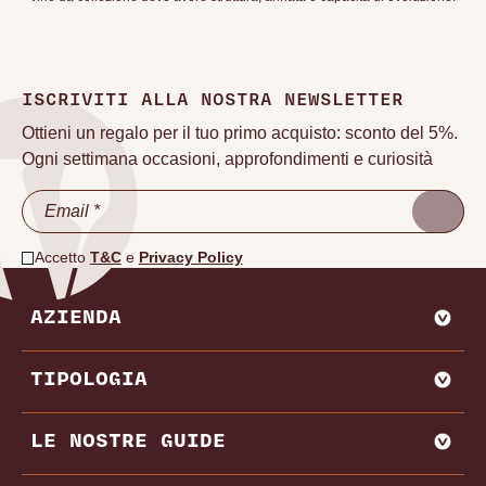
ISCRIVITI ALLA NOSTRA NEWSLETTER
Ottieni un regalo per il tuo primo acquisto: sconto del 5%.
Ogni settimana occasioni, approfondimenti e curiosità
Accetto
T&C
e
Privacy Policy
AZIENDA
CHI SIAMO
TIPOLOGIA
VADEMECUM VINODOO
ENOWEB
AGLIANICO
LE NOSTRE GUIDE
VENDI CON NOI
AMARONE
BAROLO
MIGLIORI PRODUTTORI E CANTINE ITALIA