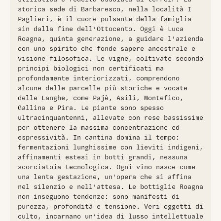
permettendo al vino di sviluppare complessità e armonia. Al
storica sede di Barbaresco, nella località I
naso, si distinguono aromi di fiori viola, rosa pressata,
Paglieri, è il cuore pulsante della famiglia
cuoio nuovo, sottobosco e spezie scure. In bocca, il vino
sin dalla fine dell’Ottocento. Oggi è Luca
offre un equilibrio perfetto tra eleganza e struttura, con
Roagna, quinta generazione, a guidare l’azienda
sapori di ciliegia marasca, lampone, tartufo e anice stellato,
con uno spirito che fonde sapere ancestrale e
culminando in un finale lungo e raffinato. Un Barbaresco di
visione filosofica. Le vigne, coltivate secondo
rara bellezza, destinato a una lunga vita in bottiglia.
principi biologici non certificati ma
profondamente interiorizzati, comprendono
alcune delle parcelle più storiche e vocate
delle Langhe, come Pajè, Asili, Montefico,
Gallina e Pira. Le piante sono spesso
ultracinquantenni, allevate con rese bassissime
per ottenere la massima concentrazione ed
espressività. In cantina domina il tempo:
fermentazioni lunghissime con lieviti indigeni,
affinamenti estesi in botti grandi, nessuna
scorciatoia tecnologica. Ogni vino nasce come
una lenta gestazione, un’opera che si affina
nel silenzio e nell’attesa. Le bottiglie Roagna
non inseguono tendenze: sono manifesti di
purezza, profondità e tensione. Veri oggetti di
culto, incarnano un’idea di lusso intellettuale