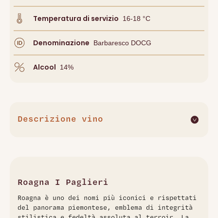
Temperatura di servizio
16-18 °C
Denominazione
Barbaresco DOCG
Alcool
14
%
Descrizione vino
Dalla rinomata cantina Roagna, il Barbaresco Asili Vecchie
Viti 2016 è ottenuto da viti ultracinquantenni situate nella
parte centrale del prestigioso cru Asili, nel comune di
Barbaresco. Questo vigneto è celebre per la sua capacità
di produrre vini di straordinaria finezza ed eleganza. La
Roagna I Paglieri
vinificazione segue metodi tradizionali, con fermentazione
Roagna è uno dei nomi più iconici e rispettati
spontanea e una lunga macerazione a cappello sommerso.
del panorama piemontese, emblema di integrità
L'affinamento si protrae per 5 anni in botti di rovere neutro,
stilistica e fedeltà assoluta al terroir. La