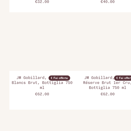
€32.00
€40.00
JM Gobillard, Blanc de
JM Gobillard, Grande
€ Fai offerta
€ Fai offer
Blancs Brut, Bottiglia 750
Réserve Brut 1er Cru
ml
Bottiglia 750 ml
€62.00
€62.00