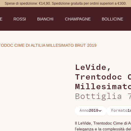
Spese di spedizione: €14,90. Spedizione gratuita per ordini superiori a €300.
DE
ROSSI
BIANCHI
CHAMPAGNE
BOLLICINE
ODOC CIME DI ALTILIA MILLESIMATO BRUT 2019
LeVide
,
Trentodoc 
Millesimat
Bottiglia 
Anno
2019
Formato
1
Il LeVide, Trentodoc Cime di Al
l'eleganza e la complessità de