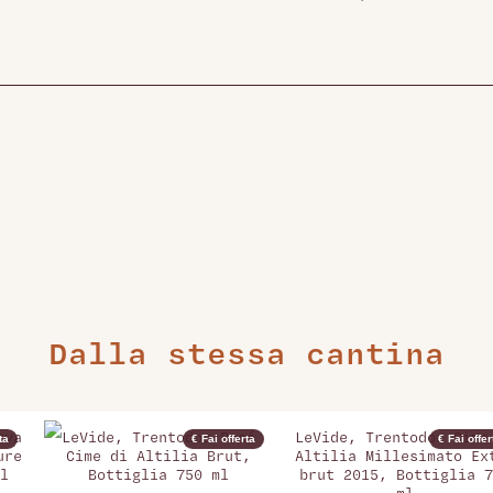
Dalla stessa cantina
rva
LeVide, Trentodoc Rosé
LeVide, Trentodoc Cime
ta
€ Fai offerta
€ Fai offer
ure
Cime di Altilia Brut,
Altilia Millesimato Ex
l
Bottiglia 750 ml
brut 2015, Bottiglia 7