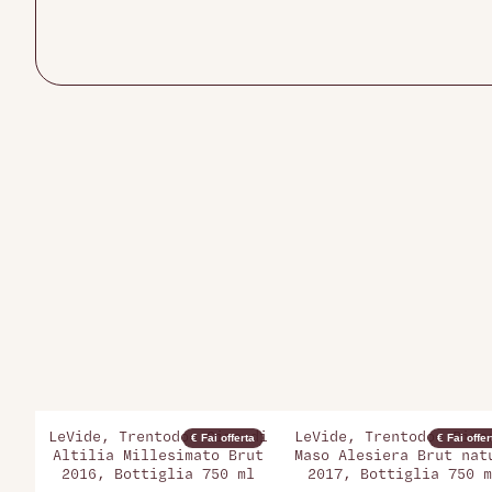
LeVide, Trentodoc Cime di
LeVide, Trentodoc Rise
€ Fai offerta
€ Fai offer
Altilia Millesimato Brut
Maso Alesiera Brut nat
2016, Bottiglia 750 ml
2017, Bottiglia 750 m