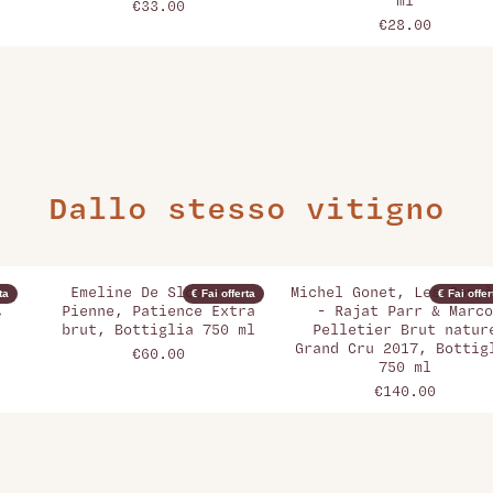
ml
€33.00
€28.00
Dallo stesso vitigno
Emeline De Sloovere-
Michel Gonet, Les Compè
ta
€ Fai offerta
€ Fai offer
,
Pienne, Patience Extra
- Rajat Parr & Marco
brut, Bottiglia 750 ml
Pelletier Brut natur
Grand Cru 2017, Bottig
€60.00
750 ml
€140.00