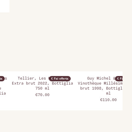
res
Tellier, Les Massales
Guy Michel & Fils,
ta
€ Fai offerta
€ Fai offer
Extra brut 2022, Bottiglia
Vinothèque Millésime Ex
e
750 ml
brut 1998, Bottiglia 7
lia
ml
€70.00
€110.00