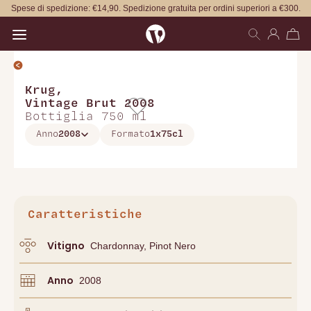
Spese di spedizione: €14,90. Spedizione gratuita per ordini superiori a €300.
Open main menu
Krug
,
Vintage Brut 2008
Bottiglia 750 ml
Anno
2008
Formato
1x75cl
Caratteristiche
Vitigno
Chardonnay, Pinot Nero
Anno
2008