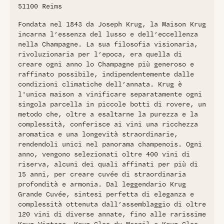
provenienti da prestigiosi vigneti come Aÿ, Bouzy e
51100 Reims
Ambonnay. Dopo 12 anni di affinamento nelle cantine di
Krug, si presenta con un colore dorato intenso e brillante,
Fondata nel 1843 da Joseph Krug, la Maison Krug
offrendo aromi complessi di miele, liquirizia, mentolo,
incarna l’essenza del lusso e dell’eccellenza
agrumi e frutta candita
nella Champagne. La sua filosofia visionaria,
rivoluzionaria per l’epoca, era quella di
creare ogni anno lo Champagne più generoso e
raffinato possibile, indipendentemente dalle
condizioni climatiche dell’annata. Krug è
l'unica maison a vinificare separatamente ogni
singola parcella in piccole botti di rovere, un
metodo che, oltre a esaltarne la purezza e la
complessità, conferisce ai vini una ricchezza
aromatica e una longevità straordinarie,
rendendoli unici nel panorama champenois. Ogni
anno, vengono selezionati oltre 400 vini di
riserva, alcuni dei quali affinati per più di
15 anni, per creare cuvée di straordinaria
profondità e armonia. Dal leggendario Krug
Grande Cuvée, sintesi perfetta di eleganza e
complessità ottenuta dall’assemblaggio di oltre
120 vini di diverse annate, fino alle rarissime