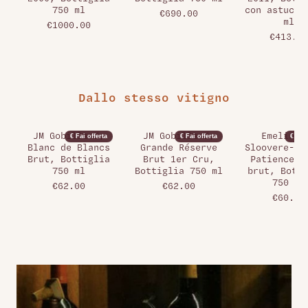
750 ml
con astucci
€690.00
ml
€1000.00
€413.00
Dallo stesso vitigno
JM Gobillard,
JM Gobillard,
Emeline 
€ Fai offerta
€ Fai offerta
€ Fai 
Blanc de Blancs
Grande Réserve
Sloovere-Pi
Brut, Bottiglia
Brut 1er Cru,
Patience E
750 ml
Bottiglia 750 ml
brut, Botti
750 ml
€62.00
€62.00
€60.00