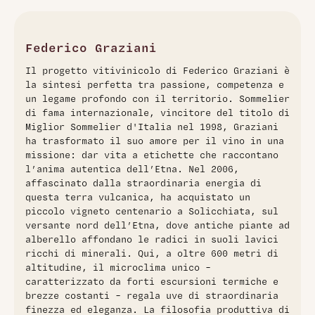
incarna l'essenza della viticoltura vulcanica siciliana.
Prodotto da uve di Nerello Mascalese coltivate tra i 600 e i
1200 metri sul versante nord dell'Etna, questo 2022 regala
un'esperienza sensoriale complessa e affascinante. Al
Federico Graziani
naso emergono profumi eleganti di frutta rossa e lampone,
Il progetto vitivinicolo di Federico Graziani è
avvolti da piacevoli note agrumata e fumé derivate dalla
la sintesi perfetta tra passione, competenza e
pietra lavica. In bocca il vino si rivela vivo e armonioso, con
un legame profondo con il territorio. Sommelier
una trama tannica ben organizzata e una lunga
di fama internazionale, vincitore del titolo di
persistenza. Un sorso che parla sinceramente del territorio,
Miglior Sommelier d'Italia nel 1998, Graziani
frutto di una tradizione vitivinicola millenaria e della
ha trasformato il suo amore per il vino in una
maestria di un ex sommelier d'Italia.
missione: dar vita a etichette che raccontano
l’anima autentica dell’Etna. Nel 2006,
affascinato dalla straordinaria energia di
questa terra vulcanica, ha acquistato un
piccolo vigneto centenario a Solicchiata, sul
versante nord dell’Etna, dove antiche piante ad
alberello affondano le radici in suoli lavici
ricchi di minerali. Qui, a oltre 600 metri di
altitudine, il microclima unico –
caratterizzato da forti escursioni termiche e
brezze costanti – regala uve di straordinaria
finezza ed eleganza. La filosofia produttiva di