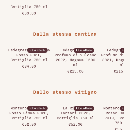
Bottiglia 750 ml
€60.00
Dalla stessa cantina
Fedegraziani, Etna
Fedegraziani,
Fedegrazia
€ Fai offerta
€ Fai offerta
€ Fai 
Rosso 2021,
Profumo di Vulcano
Profumo di V
Bottiglia 750 ml
2022, Magnum 1500
2021, Magnum
ml
ml
€34.00
€215.00
€215.00
Dallo stesso vitigno
Monterosso, Etna
La Ripresa,
Monterosso,
€ Fai offerta
€ Fai offerta
€ Fai 
Rosso Sisma 2020,
Tartari 2022,
Rosso Carb
Bottiglia 750 ml
Bottiglia 750 ml
2019, Botti
750 ml
€52.00
€52.00
€55.00