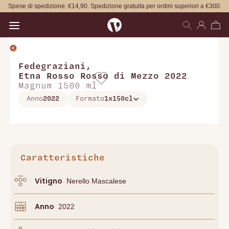
Spese di spedizione: €14,90. Spedizione gratuita per ordini superiori a €300.
Open main menu
Fedegraziani
,
Etna Rosso Rosso di Mezzo 2022
Magnum 1500 ml
Anno
2022
Formato
1x150cl
Caratteristiche
Vitigno
Nerello Mascalese
Anno
2022