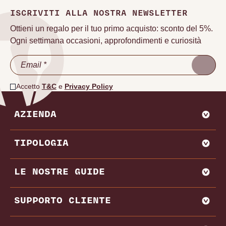
ISCRIVITI ALLA NOSTRA NEWSLETTER
Ottieni un regalo per il tuo primo acquisto: sconto del 5%.
Ogni settimana occasioni, approfondimenti e curiosità
Accetto
T&C
e
Privacy Policy
AZIENDA
CHI SIAMO
TIPOLOGIA
VADEMECUM VINODOO
ENOWEB
AGLIANICO
LE NOSTRE GUIDE
VENDI CON NOI
AMARONE
BAROLO
MIGLIORI PRODUTTORI E CANTINE ITALIA
SUPPORTO CLIENTE
BRUNELLO DI MONTALCINO
MIGLIORI PRODUTTORI E CANTINE FRANCIA
CHIANTI
REGIONI VINICOLE
CONTATTI