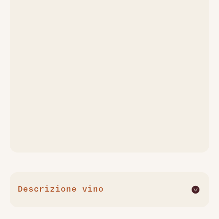
Descrizione vino
L'Etna Rosso di Federico Graziani è un vino autentico che