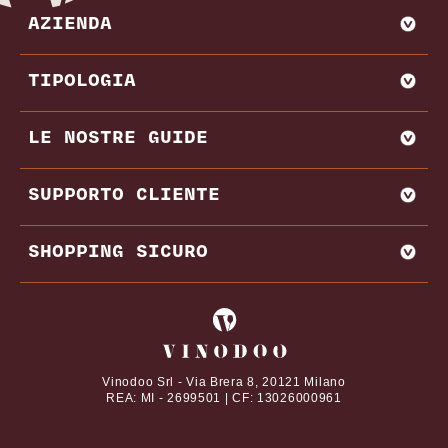
AZIENDA
CHI SIAMO
TIPOLOGIA
VADEMECUM VINODOO
ENOWEB
AGLIANICO
LE NOSTRE GUIDE
VENDI CON NOI
AMARONE
BAROLO
MIGLIORI PRODUTTORI E CANTINE ITALIA
SUPPORTO CLIENTE
BRUNELLO DI MONTALCINO
MIGLIORI PRODUTTORI E CANTINE FRANCIA
CHIANTI
REGIONI VINICOLE
CONTATTI
SHOPPING SICURO
VITIGNI
DOMANDE FREQUENTI
DAL NOSTRO MAGAZINE
TERMINI E CONDIZIONI
I tuoi pagamenti online con
ABBINAMENTI CIBO E VINO
PRIVACY POLICY
VINI PREGIATI
COOKIE POLICY
Vinodoo Srl - Via Brera 8, 20121 Milano
REA: MI - 2699501 | CF: 13026000961