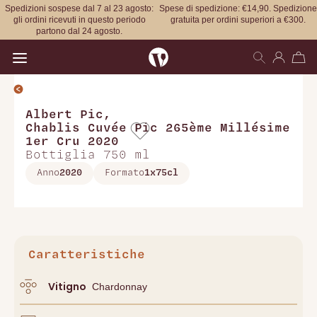
Spedizioni sospese dal 7 al 23 agosto:
Spese di spedizione: €14,90. Spedizione
gli ordini ricevuti in questo periodo
gratuita per ordini superiori a €300.
partono dal 24 agosto.
Open main menu
Albert Pic
,
Chablis Cuvée Pic 265ème Millésime
1er Cru 2020
Bottiglia 750 ml
Anno
2020
Formato
1x75cl
Caratteristiche
Vitigno
Chardonnay