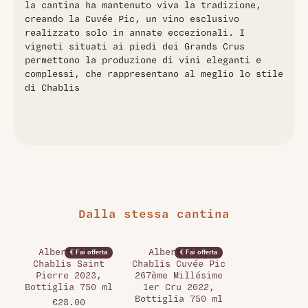
la cantina ha mantenuto viva la tradizione,
creando la Cuvée Pic, un vino esclusivo
realizzato solo in annate eccezionali. I
vigneti situati ai piedi dei Grands Crus
permettono la produzione di vini eleganti e
complessi, che rappresentano al meglio lo stile
di Chablis
Dalla stessa cantina
Albert Pic,
Albert Pic,
€ Fai offerta
€ Fai offerta
Chablis Saint
Chablis Cuvée Pic
Pierre 2023,
267ème Millésime
Bottiglia 750 ml
1er Cru 2022,
Bottiglia 750 ml
€28.00