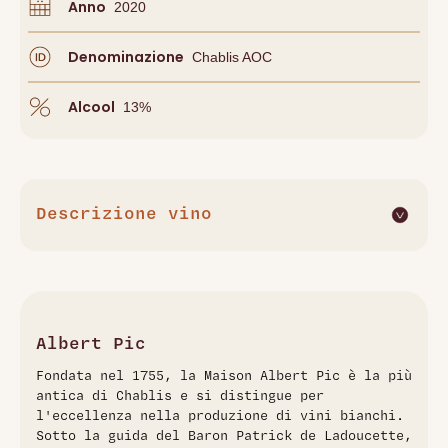
Anno
2020
Denominazione
Chablis AOC
Alcool
13
%
Descrizione vino
Il Chablis Cuvée Pic 265ème Millésime 1er Cru 2020 di
Albert Pic è un bianco raffinato ed elegante, prodotto in
una delle annate più eccezionali della Maison. Questo vino
si presenta con un colore giallo dorato intenso e al naso
offre profumi complessi di agrumi, miele e frutti canditi,
Albert Pic
accompagnati da note minerali e floreali. In bocca, la
Fondata nel 1755, la Maison Albert Pic è la più
texture è burrosa e ricca, bilanciata da una freschezza
antica di Chablis e si distingue per
vivace e una lunga persistenza, che lo rendono ideale per
l'eccellenza nella produzione di vini bianchi.
accompagnare pesci pregiati o formaggi freschi​
Sotto la guida del Baron Patrick de Ladoucette,