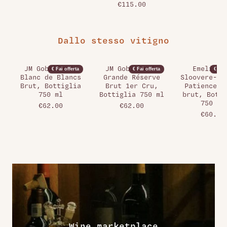
€115.00
Dallo stesso vitigno
JM Gobillard,
JM Gobillard,
Emeline 
€ Fai offerta
€ Fai offerta
€ Fai 
Blanc de Blancs
Grande Réserve
Sloovere-Pi
Brut, Bottiglia
Brut 1er Cru,
Patience E
750 ml
Bottiglia 750 ml
brut, Botti
750 ml
€62.00
€62.00
€60.00
Wine marketplace