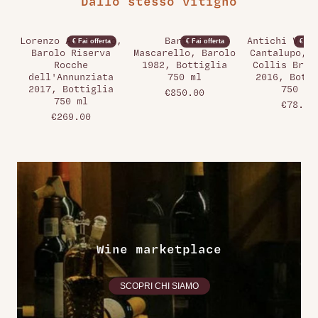
Dallo stesso vitigno
Lorenzo Accomasso,
Bartolo
Antichi Vign
€ Fai offerta
€ Fai offerta
€ Fai 
Barolo Riserva
Mascarello, Barolo
Cantalupo, G
Rocche
1982, Bottiglia
Collis Brec
dell'Annunziata
750 ml
2016, Botti
2017, Bottiglia
750 ml
€850.00
750 ml
€78.00
€269.00
Wine marketplace
SCOPRI CHI SIAMO