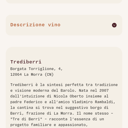
Descrizione vino
Il Barolo Berri 2020 di Trediberri è prodotto con uve
Nebbiolo coltivate nel vigneto Berri, situato nel comune di
La Morra. La vinificazione prevede fermentazione
spontanea in vasche di cemento, seguita da un
affinamento di circa 20 mesi in botti di rovere grandi. Al
Trediberri
naso emergono profumi di frutta rossa matura, note floreali
Borgata Torriglione, 4,
e leggere sfumature speziate. Al palato è elegante, con
12064 La Morra (CN)
tannini fini e una buona freschezza, che lo rendono
piacevole e armonioso. Si abbina bene a piatti di carne,
Trediberri è la sintesi perfetta tra tradizione
arrosti e formaggi stagionati.
e visione moderna del Barolo. Nata nel 2007
dall’intuizione di Nicola Oberto insieme al
padre Federico e all’amico Vladimiro Rambaldi,
la cantina si trova nel suggestivo borgo di
Berri, frazione di La Morra. Il nome stesso –
"Tre di Berri" – racconta l’essenza di un
progetto familiare e appassionato,