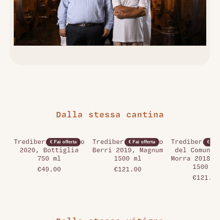
Dalla stessa cantina
Trediberri, Barolo
Trediberri, Barolo
Trediberri, 
€ Fai offerta
€ Fai offerta
€ Fai 
2020, Bottiglia
Berri 2019, Magnum
del Comune 
750 ml
1500 ml
Morra 2018, 
1500 ml
€49.00
€121.00
€121.00