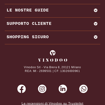
ENOWEB
AGLIANICO
LE NOSTRE GUIDE
VENDI CON NOI
AMARONE
BAROLO
MIGLIORI PRODUTTORI E CANTINE ITALIA
SUPPORTO CLIENTE
BRUNELLO DI MONTALCINO
MIGLIORI PRODUTTORI E CANTINE FRANCIA
CHIANTI
REGIONI VINICOLE
CONTATTI
SHOPPING SICURO
VITIGNI
DOMANDE FREQUENTI
DAL NOSTRO MAGAZINE
TERMINI E CONDIZIONI
I tuoi pagamenti online con
ABBINAMENTI CIBO E VINO
PRIVACY POLICY
VINI PREGIATI
COOKIE POLICY
Vinodoo Srl - Via Brera 8, 20121 Milano
REA: MI - 2699501 | CF: 13026000961
Le recensioni di Vinodoo su Trustpilot