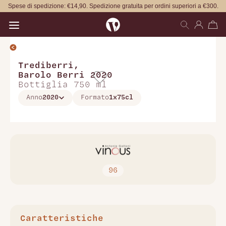
Spese di spedizione: €14,90. Spedizione gratuita per ordini superiori a €300.
Open main menu
Trediberri
,
Barolo Berri 2020
Bottiglia 750 ml
Anno
2020
Formato
1x75cl
96
Caratteristiche