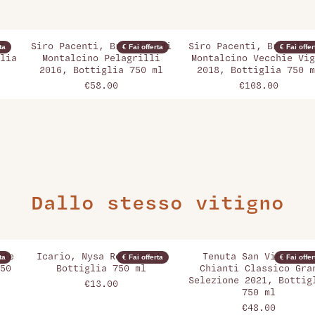
i
Siro Pacenti, Brunello di
Siro Pacenti, Brunello
ta
€ Fai offerta
€ Fai offer
lia
Montalcino Pelagrilli
Montalcino Vecchie Vig
2016, Bottiglia 750 ml
2018, Bottiglia 750 m
€58.00
€108.00
Dallo stesso vitigno
ote
Icario, Nysa Rosè 2024,
Tenuta San Vincenti,
ta
€ Fai offerta
€ Fai offer
50
Bottiglia 750 ml
Chianti Classico Gra
Selezione 2021, Bottig
€13.00
750 ml
€48.00