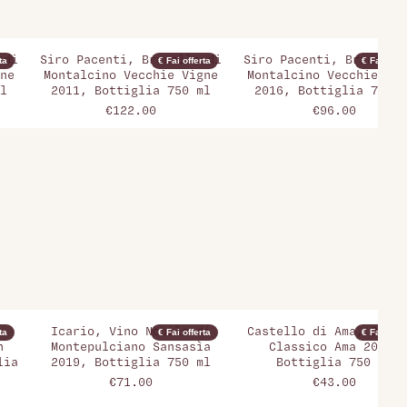
 di
Siro Pacenti, Brunello di
Siro Pacenti, Brunello
ta
€ Fai offerta
€ Fai offer
ne
Montalcino Vecchie Vigne
Montalcino Vecchie Vig
l
2011, Bottiglia 750 ml
2016, Bottiglia 750 m
€122.00
€96.00
Icario, Vino Nobile di
Castello di Ama, Chian
ta
€ Fai offerta
€ Fai offer
n
Montepulciano Sansasìa
Classico Ama 2004,
lia
2019, Bottiglia 750 ml
Bottiglia 750 ml
€71.00
€43.00