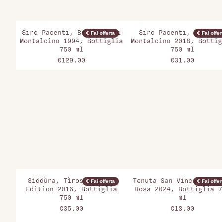
Siro Pacenti, Brunello di
Siro Pacenti, Rosso d
€ Fai offerta
€ Fai offer
Montalcino 1994, Bottiglia
Montalcino 2018, Bottig
750 ml
750 ml
€129.00
€31.00
Siddùra, Tìros Limited
Tenuta San Vincenti, G
€ Fai offerta
€ Fai offer
Edition 2016, Bottiglia
Rosa 2024, Bottiglia 7
750 ml
ml
€35.00
€18.00