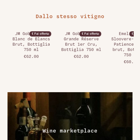
Dallo stesso vitigno
JM Gobillard,
JM Gobillard,
Emeline 
€ Fai offerta
€ Fai offerta
€ Fai 
Blanc de Blancs
Grande Réserve
Sloovere-Pi
Brut, Bottiglia
Brut 1er Cru,
Patience E
750 ml
Bottiglia 750 ml
brut, Botti
750 ml
€62.00
€62.00
€60.00
Wine marketplace