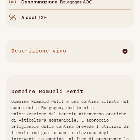
Denominazione
Bourgogne AOC
Alcool
13
%
Descrizione vino
Bourgogne Chardonnay 2023 di Domaine Romuald Petit è
un vino bianco che rappresenta perfettamente lo stile
fresco e vibrante della Borgogna. Questo Chardonnay
presenta aromi di frutta a polpa bianca e agrumi, con
leggere note floreali. Al palato, è equilibrato, con una
Domaine Romuald Petit
buona acidità che gli conferisce vivacit�� e un finale
Domaine Romuald Petit è una cantina situata nel
piacevolmente minerale. La fermentazione e l'affinamento
cuore della Borgogna, dedita alla
avvengono in acciaio per circa quattro mesi, il che preserva
valorizzazione del terroir attraverso pratiche
la purezza degli aromi fruttati e la freschezza complessiva
di viticoltura sostenibile. L'approccio
del vino
artigianale della cantina prevede l'utilizzo di
lieviti indigeni e una limitazione degli
interventi in cantina, al fine di preservare la