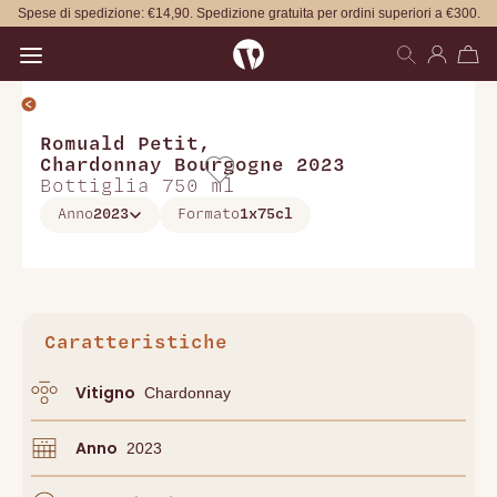
Spese di spedizione: €14,90. Spedizione gratuita per ordini superiori a €300.
Open main menu
Romuald Petit
,
Chardonnay Bourgogne 2023
Bottiglia 750 ml
Anno
2023
Formato
1x75cl
Caratteristiche
Vitigno
Chardonnay
Anno
2023