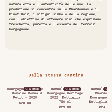
naturalezza e l'autenticità delle uve. La
produzione si concentra sullo Chardonnay e il
Pinot Noir, i vitigni simbolo della regione,
con l'obiettivo di ottenere vini che esprimano
freschezza, purezza e l'essenza del terroir
borgognone
Dalla stessa cantina
Bourgogne Heritage
Romuald Petit,
Romuald Pe
€ Fai offerta
€ Fai offerta
€ Fai 
- Domaine Romuald
Bourgogne Héritage
Chardonn
Petit - 2020
2022, Bottiglia
Bourgogne 2
750 ml
Bottiglia 7
€28.00
€29.00
€24.00