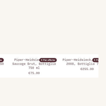
ge
Piper-Heidsieck, Rosé
Piper-Heidsieck, Rare B
ta
€ Fai offerta
€ Fai offer
50
Sauvage Brut, Bottiglia
2008, Bottiglia 750 m
750 ml
€255.00
€75.00