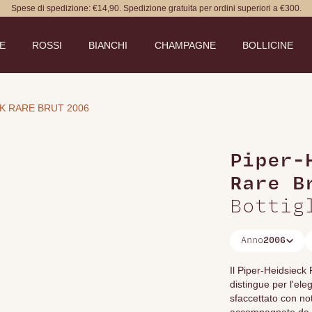
Spese di spedizione: €14,90. Spedizione gratuita per ordini superiori a €300.
DE
ROSSI
BIANCHI
CHAMPAGNE
BOLLICINE
K RARE BRUT 2006
Piper-
Rare B
Bottig
Anno
2006
Il Piper-Heidsiec
distingue per l'ele
sfaccettato con no