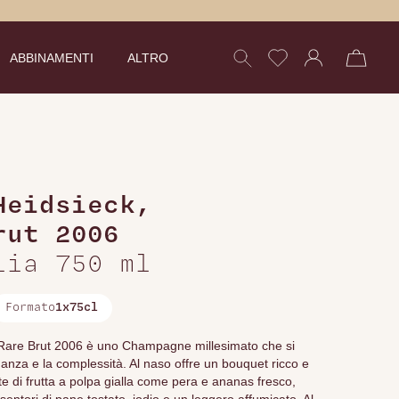
ABBINAMENTI
ALTRO
Heidsieck
,
rut 2006
lia 750 ml
Formato
1x75cl
k Rare Brut 2006 è uno Champagne millesimato che si
ganza e la complessità. Al naso offre un bouquet ricco e
te di frutta a polpa gialla come pera e ananas fresco,