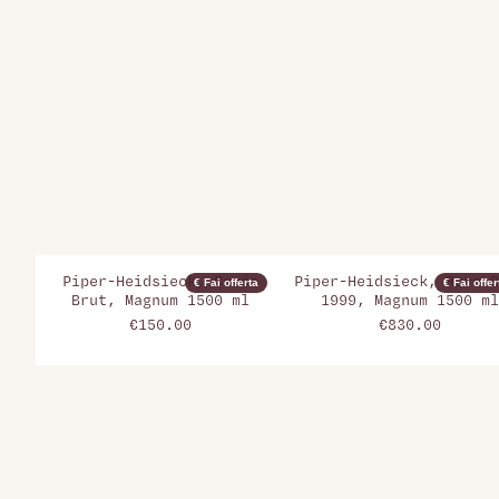
Piper-Heidsieck, Cuvée
Piper-Heidsieck, Rare B
€ Fai offerta
€ Fai offer
Brut, Magnum 1500 ml
1999, Magnum 1500 ml
€150.00
€830.00