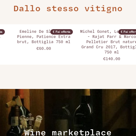
Dallo stesso vitigno
Emeline De Sloovere-
Michel Gonet, Les Compè
ta
€ Fai offerta
€ Fai offer
,
Pienne, Patience Extra
- Rajat Parr & Marco
brut, Bottiglia 750 ml
Pelletier Brut natur
Grand Cru 2017, Bottig
€60.00
750 ml
€140.00
Wine marketplace