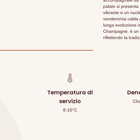
accompagnate da se
palato si presenta
vibrante e un nucle
vendemmia calda e
lunga evoluzione in
Champagne, è un 
riflettendo la tra
Temperatura di
Den
servizio
Ch
8-10°C