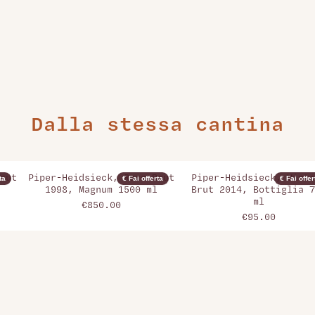
Dalla stessa cantina
rut
Piper-Heidsieck, Rare Brut
Piper-Heidsieck, Vinta
ta
€ Fai offerta
€ Fai offer
1998, Magnum 1500 ml
Brut 2014, Bottiglia 7
ml
€850.00
€95.00