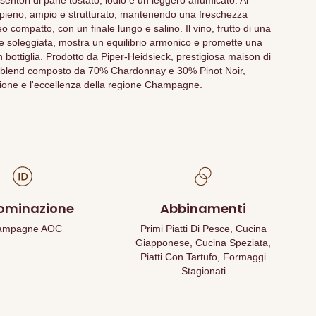
ntori di pane tostato, iodio e un leggero affumicato. Al
 pieno, ampio e strutturato, mantenendo una freschezza
o compatto, con un finale lungo e salino. Il vino, frutto di una
 soleggiata, mostra un equilibrio armonico e promette una
 bottiglia. Prodotto da Piper-Heidsieck, prestigiosa maison di
blend composto da 70% Chardonnay e 30% Pinot Noir,
dizione e l'eccellenza della regione Champagne.
ominazione
Abbinamenti
ampagne AOC
Primi Piatti Di Pesce, Cucina
Giapponese, Cucina Speziata,
Piatti Con Tartufo, Formaggi
Stagionati