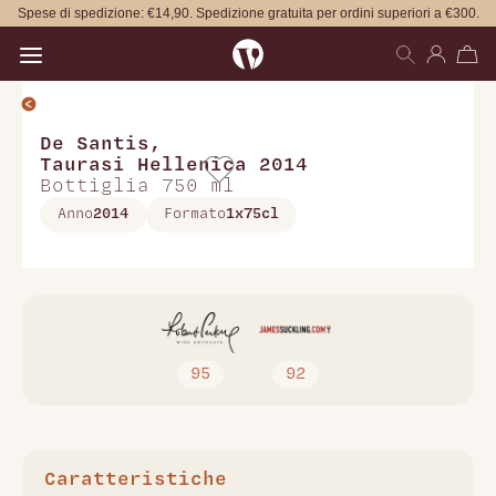
Spese di spedizione: €14,90. Spedizione gratuita per ordini superiori a €300.
Open main menu
De Santis
,
Taurasi Hellenica 2014
Bottiglia 750 ml
Anno
2014
Formato
1x75cl
95
92
Caratteristiche