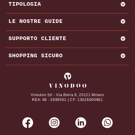
TIPOLOGIA
VADEMECUM VINODOO
ENOWEB
AGLIANICO
LE NOSTRE GUIDE
VENDI CON NOI
AMARONE
BAROLO
MIGLIORI PRODUTTORI E CANTINE ITALIA
SUPPORTO CLIENTE
BRUNELLO DI MONTALCINO
MIGLIORI PRODUTTORI E CANTINE FRANCIA
CHIANTI
REGIONI VINICOLE
CONTATTI
SHOPPING SICURO
VITIGNI
DOMANDE FREQUENTI
DAL NOSTRO MAGAZINE
TERMINI E CONDIZIONI
I tuoi pagamenti online con
ABBINAMENTI CIBO E VINO
PRIVACY POLICY
VINI PREGIATI
COOKIE POLICY
Vinodoo Srl - Via Brera 8, 20121 Milano
REA: MI - 2699501 | CF: 13026000961