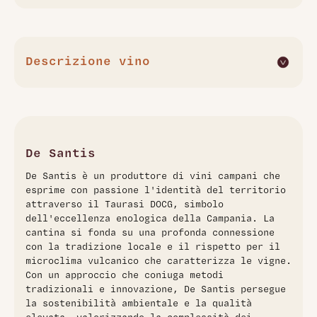
Descrizione vino
Il Taurasi Hellenica 2014 di De Santis è un vino rosso
corposo e strutturato prodotto nella regione Campania con
uve 100% Aglianico. Presenta un colore rosso rubino
brillante e un bouquet complesso caratterizzato da profumi
intensi di frutti rossi piccoli e speziature delicate. Al palato si
De Santis
rivela pieno, succoso e ben equilibrato, con tannini vigorosi
De Santis è un produttore di vini campani che
ma eleganti, che promettono un buon potenziale di
esprime con passione l'identità del territorio
invecchiamento. L'annata 2014 conferisce al vino una
attraverso il Taurasi DOCG, simbolo
raffinata struttura e una persistenza gustativa notevole,
dell'eccellenza enologica della Campania. La
ideale per accompagnare piatti di carne rossa e arrosti. La
cantina si fonda su una profonda connessione
temperatura di servizio consigliata è intorno ai 16-18°C,
con la tradizione locale e il rispetto per il
per esaltarne al meglio le caratteristiche organolettiche e
microclima vulcanico che caratterizza le vigne.
aromatiche.
Con un approccio che coniuga metodi
tradizionali e innovazione, De Santis persegue
la sostenibilità ambientale e la qualità