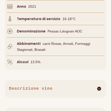
Anno
2021
Temperatura di servizio
16-18°C
Denominazione
Pessac-Léognan AOC
Abbinamenti
Carni Rosse, Arrosti, Formaggi
Stagionati, Brasati
Alcool
13.5
%
Descrizione vino
Il Château Smith Haut Lafitte Rouge 2021, Cru Classé de
Graves di Pessac-Léognan, è un vino che riflette la
complessità e l'eleganza del suo terroir. Composto da