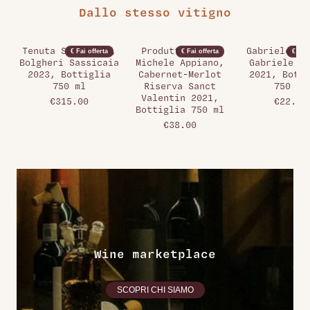
Dallo stesso vitigno
Tenuta San Guido,
Produttori San
Gabriele Pa
€ Fai offerta
€ Fai offerta
€ Fai 
Bolgheri Sassicaia
Michele Appiano,
Gabriele Pa
2023, Bottiglia
Cabernet-Merlot
2021, Botti
750 ml
Riserva Sanct
750 ml
Valentin 2021,
€315.00
€22.00
Bottiglia 750 ml
€38.00
Wine marketplace
SCOPRI CHI SIAMO