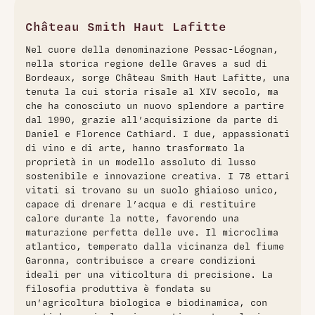
Cabernet Sauvignon, Merlot, Cabernet Franc e Petit
Verdot, si presenta con un colore rosso rubino profondo. Al
Château Smith Haut Lafitte
naso, offre un bouquet di frutti rossi e neri, spezie dolci,
Nel cuore della denominazione Pessac-Léognan,
liquirizia e foglia di tabacco. Al palato, è ben equilibrato,
nella storica regione delle Graves a sud di
con una buona freschezza, tannini vellutati e un finale
Bordeaux, sorge Château Smith Haut Lafitte, una
armonioso.
tenuta la cui storia risale al XIV secolo, ma
che ha conosciuto un nuovo splendore a partire
dal 1990, grazie all’acquisizione da parte di
Daniel e Florence Cathiard. I due, appassionati
di vino e di arte, hanno trasformato la
proprietà in un modello assoluto di lusso
sostenibile e innovazione creativa. I 78 ettari
vitati si trovano su un suolo ghiaioso unico,
capace di drenare l’acqua e di restituire
calore durante la notte, favorendo una
maturazione perfetta delle uve. Il microclima
atlantico, temperato dalla vicinanza del fiume
Garonna, contribuisce a creare condizioni
ideali per una viticoltura di precisione. La
filosofia produttiva è fondata su
un’agricoltura biologica e biodinamica, con