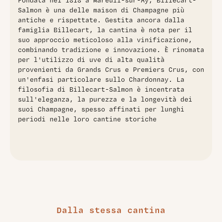
Fondata nel 1818 a Mareuil-sur-Aÿ, Billecart-
ed eleganza straordinarie, con note di frutta fresca, agrumi
Salmon è una delle maison di Champagne più
e una struttura minerale che esprime tutta la raffinatezza
antiche e rispettate. Gestita ancora dalla
del terroir​
famiglia Billecart, la cantina è nota per il
suo approccio meticoloso alla vinificazione,
combinando tradizione e innovazione. È rinomata
per l'utilizzo di uve di alta qualità
provenienti da Grands Crus e Premiers Crus, con
un'enfasi particolare sullo Chardonnay. La
filosofia di Billecart-Salmon è incentrata
sull'eleganza, la purezza e la longevità dei
suoi Champagne, spesso affinati per lunghi
periodi nelle loro cantine storiche
Dalla stessa cantina