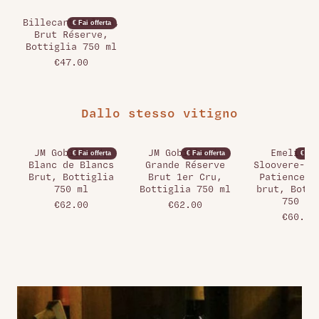
Billecart-Salmon,
€ Fai offerta
Brut Réserve,
Bottiglia 750 ml
€47.00
Dallo stesso vitigno
JM Gobillard,
JM Gobillard,
Emeline 
€ Fai offerta
€ Fai offerta
€ Fai 
Blanc de Blancs
Grande Réserve
Sloovere-Pi
Brut, Bottiglia
Brut 1er Cru,
Patience E
750 ml
Bottiglia 750 ml
brut, Botti
750 ml
€62.00
€62.00
€60.00