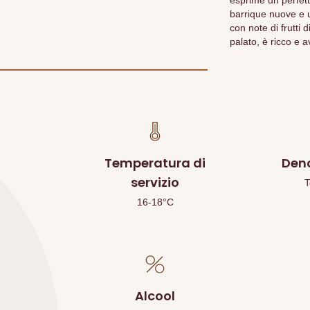
esprime un perfett
barrique nuove e u
con note di frutti 
palato, è ricco e a
Temperatura di
Den
servizio
T
16-18°C
Alcool