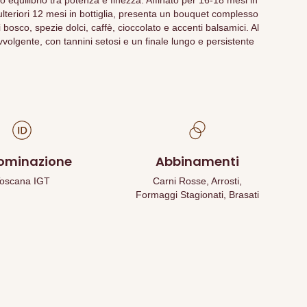
o equilibrio tra potenza e finezza. Affinato per 16-18 mesi in
lteriori 12 mesi in bottiglia, presenta un bouquet complesso
di bosco, spezie dolci, caffè, cioccolato e accenti balsamici. Al
vvolgente, con tannini setosi e un finale lungo e persistente
ominazione
Abbinamenti
oscana IGT
Carni Rosse, Arrosti,
Formaggi Stagionati, Brasati