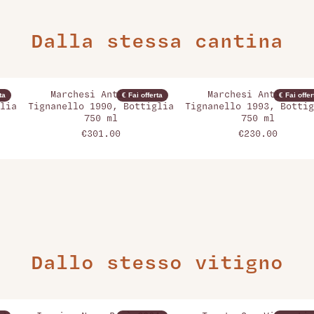
Dalla stessa cantina
Marchesi Antinori,
Marchesi Antinori,
ta
€ Fai offerta
€ Fai offer
lia
Tignanello 1990, Bottiglia
Tignanello 1993, Bottig
750 ml
750 ml
€301.00
€230.00
Dallo stesso vitigno