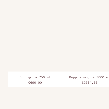
Bottiglia 750 ml
Doppio magnum 3000 m
€690.00
€2684.00