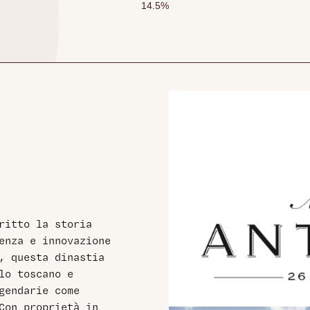
14.5
%
ritto la storia
enza e innovazione
, questa dinastia
lo toscano e
gendarie come
Con proprietà in