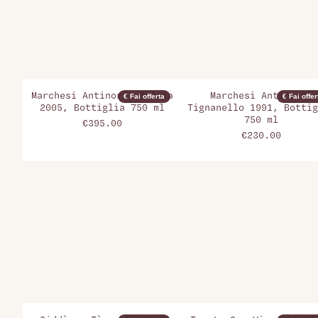
Marchesi Antinori, Solaia
Marchesi Antinori,
€ Fai offerta
€ Fai offer
2005, Bottiglia 750 ml
Tignanello 1991, Bottig
750 ml
€395.00
€230.00