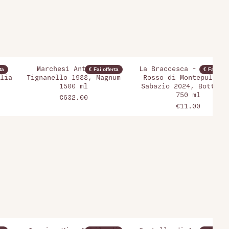
Marchesi Antinori,
La Braccesca - Antinor
ta
€ Fai offerta
€ Fai offer
lia
Tignanello 1988, Magnum
Rosso di Montepulcian
1500 ml
Sabazio 2024, Bottigl
750 ml
€632.00
€11.00