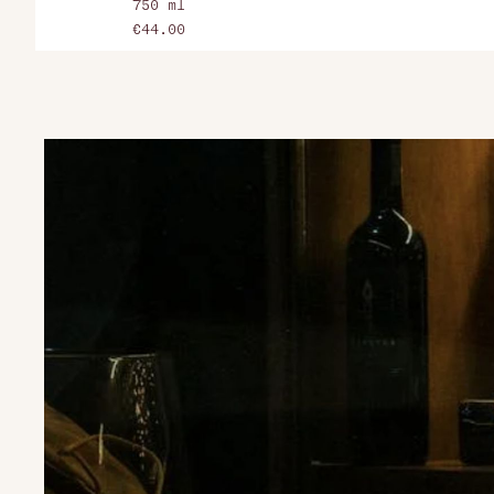
750 ml
€44.00