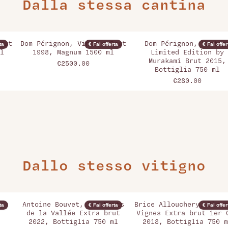
Dalla stessa cantina
rut
Dom Pérignon, Vintage Brut
Dom Pérignon, Vintag
ta
€ Fai offerta
€ Fai offer
l
1998, Magnum 1500 ml
Limited Edition by
Murakami Brut 2015,
€2500.00
Bottiglia 750 ml
€280.00
Dallo stesso vitigno
,
Antoine Bouvet, Les Monts
Brice Allouchery, Blanc
ta
€ Fai offerta
€ Fai offer
de la Vallée Extra brut
Vignes Extra brut 1er 
2022, Bottiglia 750 ml
2018, Bottiglia 750 m