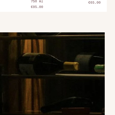
750 ml
€65.00
€95.00