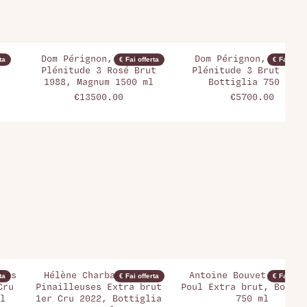
e
Dom Pérignon, Vintage
Dom Pérignon, Vintag
ta
€ Fai offerta
€ Fai offer
Plénitude 3 Rosé Brut
Plénitude 3 Brut 1985
1988, Magnum 1500 ml
Bottiglia 750 ml
€13500.00
€5700.00
hes
Hélène Charbaut, Les
Antoine Bouvet, Bouve
ta
€ Fai offerta
€ Fai offer
Cru
Pinailleuses Extra brut
Poul Extra brut, Bottig
l
1er Cru 2022, Bottiglia
750 ml