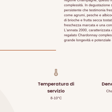
regione Champagne, questo mille
complessità. In degustazione s
persistente che testimonia fre
come agrumi, pesche e albicoc
di brioche e frutta secca tosta
freschezza marcata e una cons
L'annata 2000, caratterizzata
regalato Chardonnay complessi
grande longevità e potenziale 
Temperatura di
Den
servizio
Ch
8-10°C