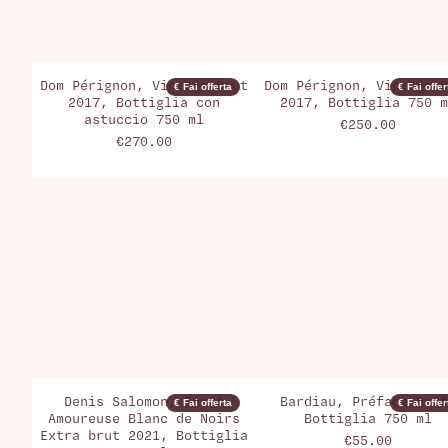
Dom Pérignon, Vintage Brut
Dom Pérignon, Vintage B
€ Fai offerta
€ Fai offer
2017, Bottiglia con
2017, Bottiglia 750 m
astuccio 750 ml
€250.00
€270.00
Denis Salomon, Terre
Bardiau, Préface Brut
€ Fai offerta
€ Fai offer
Amoureuse Blanc de Noirs
Bottiglia 750 ml
Extra brut 2021, Bottiglia
€55.00