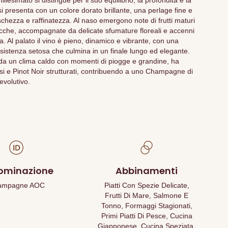
simato si distingue per il suo equilibrio, la profondità e la
i presenta con un colore dorato brillante, una perlage fine e
schezza e raffinatezza. Al naso emergono note di frutti maturi
che, accompagnate da delicate sfumature floreali e accenni
ta. Al palato il vino è pieno, dinamico e vibrante, con una
istenza setosa che culmina in un finale lungo ed elegante.
 da un clima caldo con momenti di piogge e grandine, ha
 e Pinot Noir strutturati, contribuendo a uno Champagne di
evolutivo.
ominazione
Abbinamenti
ampagne AOC
Piatti Con Spezie Delicate,
Frutti Di Mare, Salmone E
Tonno, Formaggi Stagionati,
Primi Piatti Di Pesce, Cucina
Giapponese, Cucina Speziata,