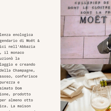
lenza enologica
gendario di Moët &
ici nell'Abbazia
, il monaco
uzionò la
laggio e creando
della Champagne,
ssoso, conferisce
purezza e
simato Dom
ione, prodotto
per almeno otto
ica. La maison