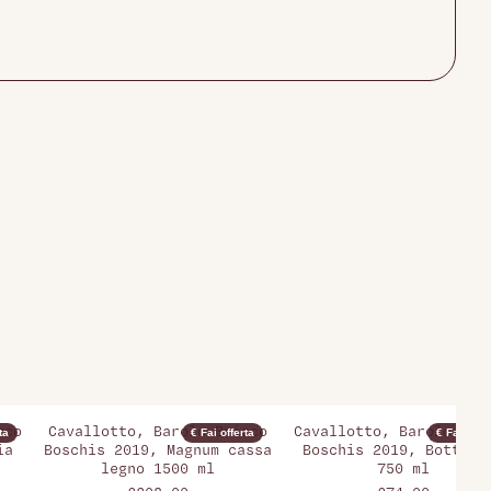
cco
Cavallotto, Barolo Bricco
Cavallotto, Barolo Bri
ta
€ Fai offerta
€ Fai offer
ia
Boschis 2019, Magnum cassa
Boschis 2019, Bottigl
legno 1500 ml
750 ml