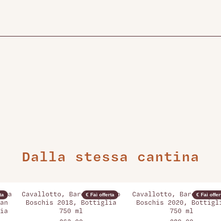
Dalla stessa cantina
rva
Cavallotto, Barolo Bricco
Cavallotto, Barolo Bri
ta
€ Fai offerta
€ Fai offer
an
Boschis 2018, Bottiglia
Boschis 2020, Bottigl
ia
750 ml
750 ml