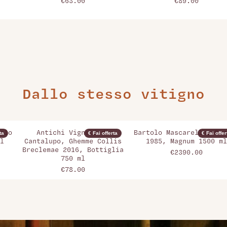
€63.00
€89.00
Dallo stesso vitigno
olo
Antichi Vigneti di
Bartolo Mascarello, Bar
ta
€ Fai offerta
€ Fai offer
l
Cantalupo, Ghemme Collis
1985, Magnum 1500 ml
Breclemae 2016, Bottiglia
€2390.00
750 ml
€78.00