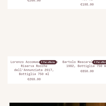
€260.00
€198.00
Lorenzo Accomasso, Barolo
Bartolo Mascarello, Bar
€ Fai offerta
€ Fai offer
Riserva Rocche
1982, Bottiglia 750 m
dell'Annunziata 2017,
€850.00
Bottiglia 750 ml
€269.00