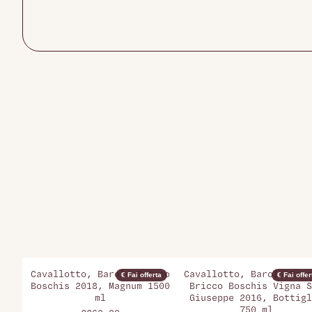
Cavallotto, Barolo Bricco
Cavallotto, Barolo Rise
€ Fai offerta
€ Fai offer
Boschis 2018, Magnum 1500
Bricco Boschis Vigna S
ml
Giuseppe 2016, Bottigl
750 ml