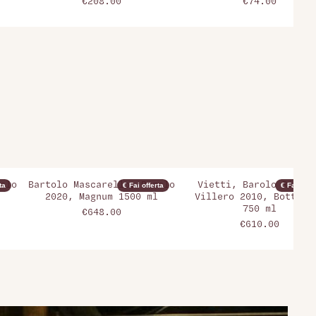
€208.00
€74.00
olo
Bartolo Mascarello, Barolo
Vietti, Barolo Riserv
ta
€ Fai offerta
€ Fai offer
2020, Magnum 1500 ml
Villero 2010, Bottigl
750 ml
€648.00
€610.00