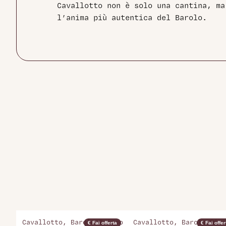
Cavallotto non è solo una cantina, ma
l’anima più autentica del Barolo.
Cavallotto, Barolo Bricco
Cavallotto, Barolo Rise
€ Fai offerta
€ Fai offer