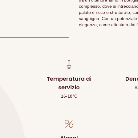
da un ulteriore anno in bottigl
complesso, dove si intrecciano 
palato è ricco e strutturato, c
sanguigna. Con un potenziale 
eleganza, come attestato dai 
Temperatura di
Den
servizio
B
16-18°C
Alcool