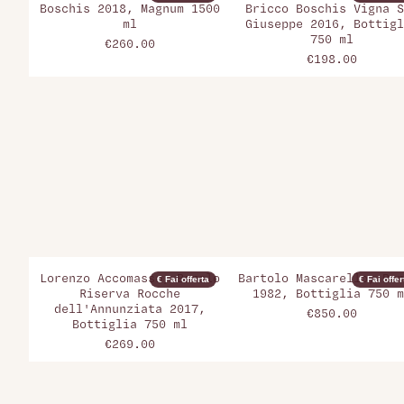
Boschis 2018, Magnum 1500
Bricco Boschis Vigna S
ml
Giuseppe 2016, Bottigl
750 ml
€260.00
€198.00
Lorenzo Accomasso, Barolo
Bartolo Mascarello, Bar
€ Fai offerta
€ Fai offer
Riserva Rocche
1982, Bottiglia 750 m
dell'Annunziata 2017,
€850.00
Bottiglia 750 ml
€269.00