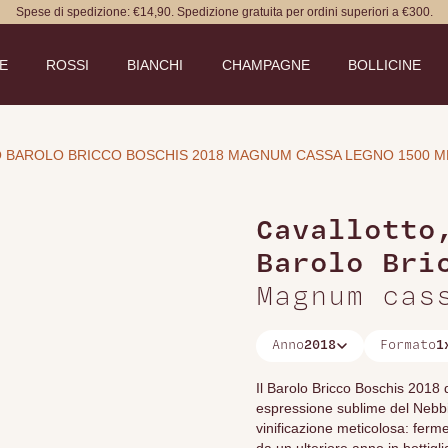
Spese di spedizione: €14,90. Spedizione gratuita per ordini superiori a €300.
DE
ROSSI
BIANCHI
CHAMPAGNE
BOLLICINE
 BAROLO BRICCO BOSCHIS 2018 MAGNUM CASSA LEGNO 1500 M
Cavallotto
Barolo Bri
Magnum cas
Anno
2018
Formato
1
Il Barolo Bricco Boschis 2018
espressione sublime del Nebbi
vinificazione meticolosa: ferm