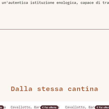
 un’autentica istituzione enologica, capace di tra
Dalla stessa cantina
rva
Cavallotto, Barolo Bricco
Cavallotto, Barolo Bri
ta
€ Fai offerta
€ Fai offer