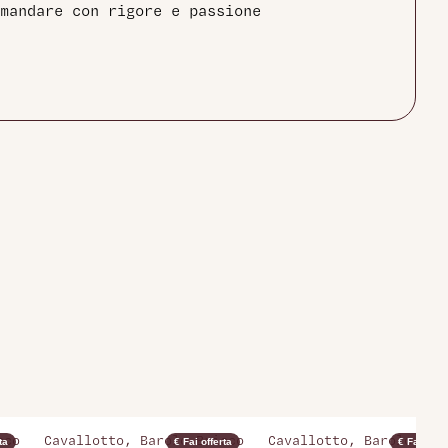
mandare con rigore e passione
cco
Cavallotto, Barolo Bricco
Cavallotto, Barolo Bri
ta
€ Fai offerta
€ Fai offer