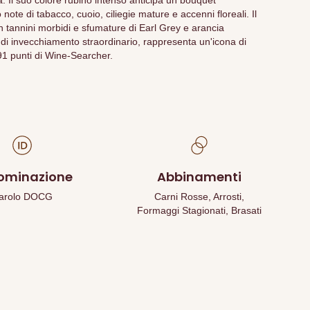
ia. Il suo colore rubino intenso anticipa un bouquet
note di tabacco, cuoio, ciliegie mature e accenni floreali. Il
on tannini morbidi e sfumature di Earl Grey e arancia
di invecchiamento straordinario, rappresenta un'icona di
91 punti di Wine-Searcher.
ominazione
Abbinamenti
arolo DOCG
Carni Rosse, Arrosti,
Formaggi Stagionati, Brasati