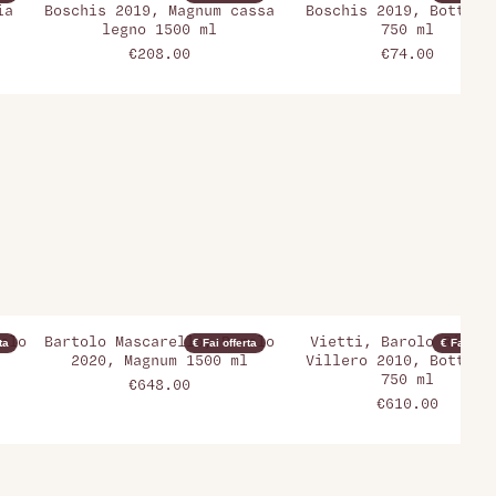
ia
Boschis 2019, Magnum cassa
Boschis 2019, Bottigl
legno 1500 ml
750 ml
€208.00
€74.00
olo
Bartolo Mascarello, Barolo
Vietti, Barolo Riserv
ta
€ Fai offerta
€ Fai offer
2020, Magnum 1500 ml
Villero 2010, Bottigl
750 ml
€648.00
€610.00