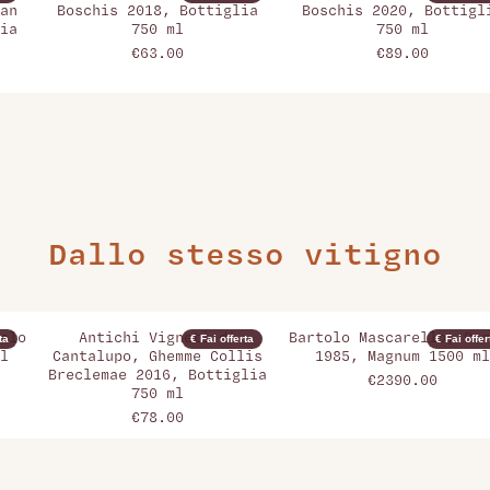
an
Boschis 2018, Bottiglia
Boschis 2020, Bottigl
ia
750 ml
750 ml
€63.00
€89.00
Dallo stesso vitigno
olo
Antichi Vigneti di
Bartolo Mascarello, Bar
ta
€ Fai offerta
€ Fai offer
l
Cantalupo, Ghemme Collis
1985, Magnum 1500 ml
Breclemae 2016, Bottiglia
€2390.00
750 ml
€78.00