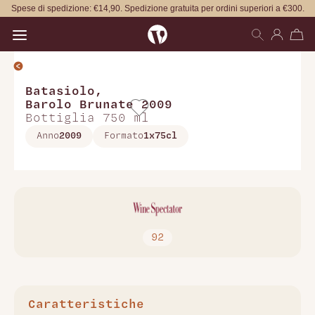
Spese di spedizione: €14,90. Spedizione gratuita per ordini superiori a €300.
Open main menu
Batasiolo
,
Barolo Brunate 2009
Bottiglia 750 ml
Anno
2009
Formato
1x75cl
92
Caratteristiche