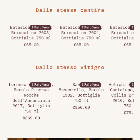
Dalla stessa cantina
Batasiolo, Barolo
Batasiolo, Barolo
Batasiolo, B
€ Fai offerta
€ Fai offerta
€ Fai 
Briccolina 2008,
Briccolina 2004,
Briccolina 
Bottiglia 750 ml
Bottiglia 750 ml
Bottiglia 7
€65.00
€65.00
€65.00
Dallo stesso vitigno
Lorenzo Accomasso,
Bartolo
Antichi Vign
€ Fai offerta
€ Fai offerta
€ Fai 
Barolo Riserva
Mascarello, Barolo
Cantalupo, G
Rocche
1982, Bottiglia
Collis Brec
dell'Annunziata
750 ml
2016, Botti
2017, Bottiglia
750 ml
€850.00
750 ml
€78.00
€269.00