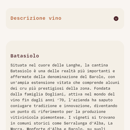
Descrizione vino
Il Barolo Brunate 2009 di Batasiolo è un nobile rosso
piemontese, espressione pura del cru Brunate nella Langa
del Barolo. Prodotto da uve Nebbiolo dell'annata 2009, si
presenta con un colore rosso granato intenso e delicati
riflessi aranciati, segno della sua evoluzione matura.
Batasiolo
All'olfatto offre profumi intensi e persistenti: note di frutta
Situata nel cuore delle Langhe, la cantina
secca come noci e prugne stufate, eleganti sentori floreali
Batasiolo è una delle realtà più importanti e
di rose e viole, sfumature speziate e tostate con tocchi
affermate della denominazione del Barolo, con
affumicati di vaniglia e tabacco. Al palato è strutturato,
un’ampia estensione vitata che comprende alcuni
caldo e sapido, con tannini ben definiti e armonici, chiusura
dei cru più prestigiosi della zona. Fondata
persistente su liquirizia. Un Barolo sofisticato, ideale per
dalla famiglia Dogliani, attiva nel mondo del
meditazione o abbinamenti con selvaggina e formaggi
vino fin dagli anni ‘70, l’azienda ha saputo
stagionati.
coniugare tradizione e innovazione, diventando
un punto di riferimento per la produzione
vitivinicola piemontese. I vigneti si trovano
in comuni storici come Serralunga d'Alba, La
Morra, Monforte d'Alba e Barolo, su suoli