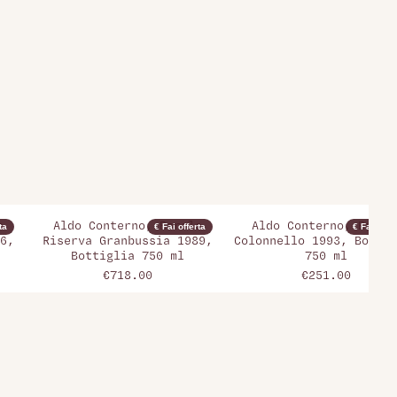
o
Aldo Conterno, Barolo
Aldo Conterno, Barol
ta
€ Fai offerta
€ Fai offer
6,
Riserva Granbussia 1989,
Colonnello 1993, Bottig
Bottiglia 750 ml
750 ml
€718.00
€251.00