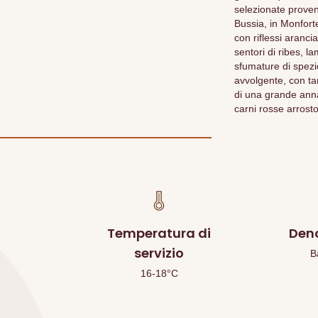
selezionate proven
Bussia, in Monforte
con riflessi aranc
sentori di ribes, l
sfumature di spezie,
avvolgente, con tan
di una grande ann
carni rosse arrosto
Temperatura di
Den
servizio
B
16-18°C