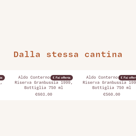
Dalla stessa cantina
o
Aldo Conterno, Barolo
Aldo Conterno, Barol
ta
€ Fai offerta
€ Fai offer
,
Riserva Granbussia 1999,
Riserva Granbussia 199
Bottiglia 750 ml
Bottiglia 750 ml
€603.00
€560.00