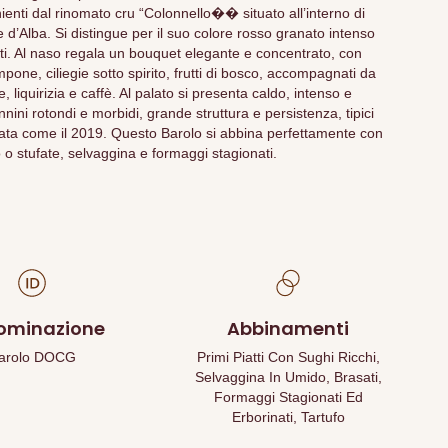
ienti dal rinomato cru “Colonnello�� situato all’interno di
 d’Alba. Si distingue per il suo colore rosso granato intenso
iati. Al naso regala un bouquet elegante e concentrato, con
ampone, ciliegie sotto spirito, frutti di bosco, accompagnati da
 liquirizia e caffè. Al palato si presenta caldo, intenso e
nini rotondi e morbidi, grande struttura e persistenza, tipici
ata come il 2019. Questo Barolo si abbina perfettamente con
 o stufate, selvaggina e formaggi stagionati.
ominazione
Abbinamenti
arolo DOCG
Primi Piatti Con Sughi Ricchi,
Selvaggina In Umido, Brasati,
Formaggi Stagionati Ed
Erborinati, Tartufo