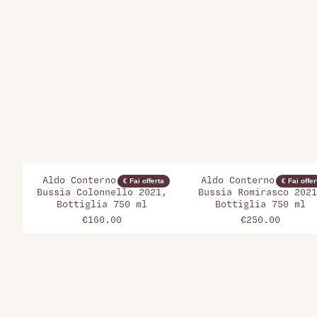
Aldo Conterno, Barolo
Aldo Conterno, Barol
€ Fai offerta
€ Fai offer
Bussia Colonnello 2021,
Bussia Romirasco 2021
Bottiglia 750 ml
Bottiglia 750 ml
€160.00
€250.00