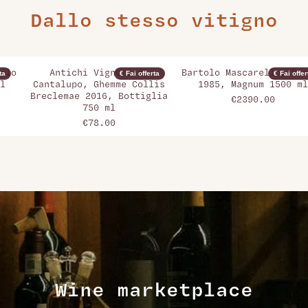
Dallo stesso vitigno
olo
Antichi Vigneti di
Bartolo Mascarello, Bar
ta
€ Fai offerta
€ Fai offer
l
Cantalupo, Ghemme Collis
1985, Magnum 1500 ml
Breclemae 2016, Bottiglia
€2390.00
750 ml
€78.00
Wine marketplace