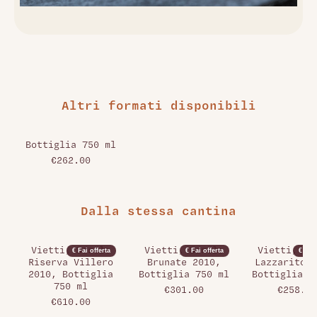
Altri formati disponibili
Bottiglia 750 ml
€262.00
Dalla stessa cantina
Vietti, Barolo
Vietti, Barolo
Vietti, Ba
€ Fai offerta
€ Fai offerta
€ Fai 
Riserva Villero
Brunate 2010,
Lazzarito 2
2010, Bottiglia
Bottiglia 750 ml
Bottiglia 7
750 ml
€301.00
€258.00
€610.00