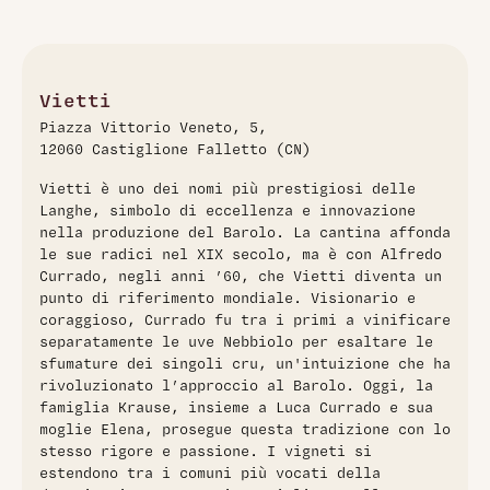
Il Barolo Lazzarito di Vietti del 2016, in formato Magnum, si
presenta con un colore rosso rubino intenso. Al naso si
percepiscono note di frutti rossi, spezie e tabacco. In bocca
è elegante, strutturato e persistente, con tannini ben
integrati. Affinato per 30 mesi in botti di rovere, è prodotto
Vietti
con uve Nebbiolo provenienti da vigneti situati in alta
Piazza Vittorio Veneto, 5,
montagna. Un vino di grande complessità e carattere,
12060 Castiglione Falletto (CN)
perfetto per essere gustato dopo un adeguato periodo di
invecchiamento in bottiglia.
Vietti è uno dei nomi più prestigiosi delle
Langhe, simbolo di eccellenza e innovazione
nella produzione del Barolo. La cantina affonda
le sue radici nel XIX secolo, ma è con Alfredo
Currado, negli anni ’60, che Vietti diventa un
punto di riferimento mondiale. Visionario e
coraggioso, Currado fu tra i primi a vinificare
separatamente le uve Nebbiolo per esaltare le
sfumature dei singoli cru, un'intuizione che ha
rivoluzionato l’approccio al Barolo. Oggi, la
famiglia Krause, insieme a Luca Currado e sua
moglie Elena, prosegue questa tradizione con lo
stesso rigore e passione. I vigneti si
estendono tra i comuni più vocati della