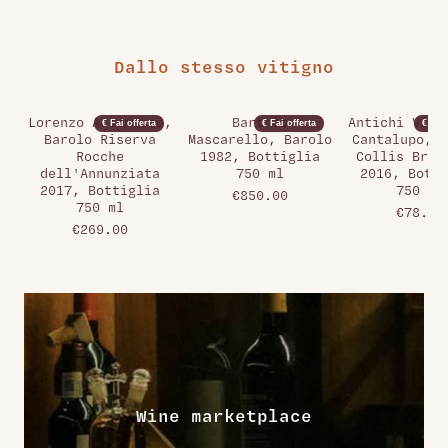
Dallo stesso vitigno
Lorenzo Accomasso,
Bartolo
Antichi Vign
€ Fai offerta
€ Fai offerta
€ Fai 
Barolo Riserva
Mascarello, Barolo
Cantalupo, G
Rocche
1982, Bottiglia
Collis Brec
dell'Annunziata
750 ml
2016, Botti
2017, Bottiglia
750 ml
€850.00
750 ml
€78.00
€269.00
Wine marketplace