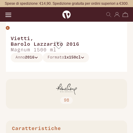
Spese di spedizione: €14,90. Spedizione gratuita per ordini superiori a €300.
Open main menu
Vietti
,
Barolo Lazzarito 2016
Magnum 1500 ml
Anno
2016
Formato
1x150cl
98
Caratteristiche