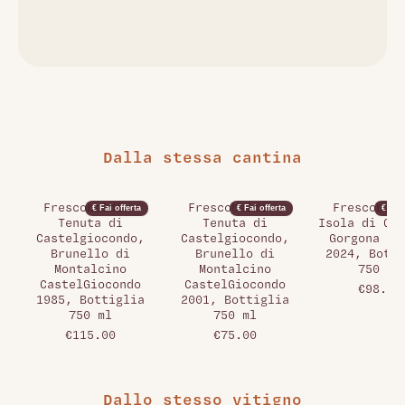
Dalla stessa cantina
Frescobaldi -
Frescobaldi -
Frescobald
€ Fai offerta
€ Fai offerta
€ Fai 
Tenuta di
Tenuta di
Isola di Gor
Castelgiocondo,
Castelgiocondo,
Gorgona Bi
Brunello di
Brunello di
2024, Botti
Montalcino
Montalcino
750 ml
CastelGiocondo
CastelGiocondo
€98.00
1985, Bottiglia
2001, Bottiglia
750 ml
750 ml
€115.00
€75.00
Dallo stesso vitigno