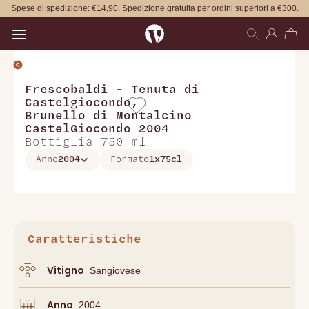
Spese di spedizione: €14,90. Spedizione gratuita per ordini superiori a €300.
Open main menu
Frescobaldi - Tenuta di
Castelgiocondo
,
Brunello di Montalcino
CastelGiocondo 2004
Bottiglia 750 ml
Anno
2004
Formato
1x75cl
Caratteristiche
Vitigno
Sangiovese
Anno
2004