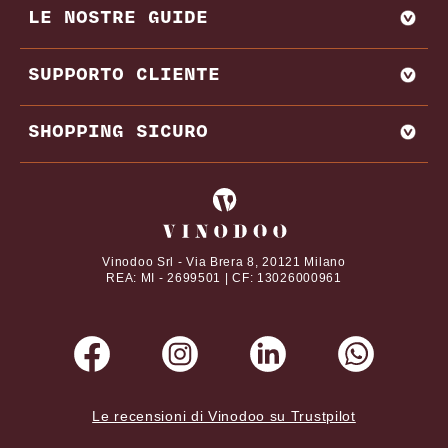
LE NOSTRE GUIDE
VENDI CON NOI
AMARONE
BAROLO
MIGLIORI PRODUTTORI E CANTINE ITALIA
SUPPORTO CLIENTE
BRUNELLO DI MONTALCINO
MIGLIORI PRODUTTORI E CANTINE FRANCIA
CHIANTI
REGIONI VINICOLE
CONTATTI
SHOPPING SICURO
VITIGNI
DOMANDE FREQUENTI
DAL NOSTRO MAGAZINE
TERMINI E CONDIZIONI
I tuoi pagamenti online con
ABBINAMENTI CIBO E VINO
PRIVACY POLICY
VINI PREGIATI
COOKIE POLICY
Vinodoo Srl - Via Brera 8, 20121 Milano
REA: MI - 2699501 | CF: 13026000961
Le recensioni di Vinodoo su Trustpilot