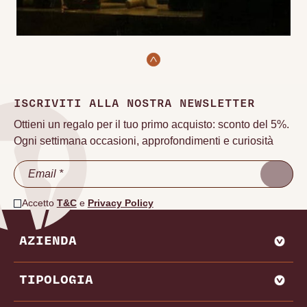
ISCRIVITI ALLA NOSTRA NEWSLETTER
Ottieni un regalo per il tuo primo acquisto: sconto del 5%.
Ogni settimana occasioni, approfondimenti e curiosità
Accetto
T&C
e
Privacy Policy
AZIENDA
CHI SIAMO
TIPOLOGIA
VADEMECUM VINODOO
ENOWEB
AGLIANICO