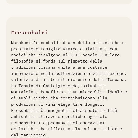
Il Brunello di Montalcino CastelGiocondo 2004 di
Frescobaldi è un rosso iconico della Toscana, annata
storica che esprime la pura essenza del Sangiovese.
All'esame visivo si presenta con un colore rubino intenso,
tendente al granato per l'evoluzione elegante. Al naso
Frescobaldi
domina un bouquet ricco e complesso, con frutti neri maturi
Marchesi Frescobaldi è una delle più antiche e
come mora e prugna, intrecciati a note di tabacco, caffè,
prestigiose famiglie vinicole italiane, con
spezie dolci come cannella e pepe, e sfumature
radici che risalgono al XIII secolo. La loro
balsamiche. In bocca avvolge con una struttura solida e
filosofia si fonda sul rispetto della
armoniosa, tannini fitti e vellutati ben integrati all'alcolicità
tradizione toscana unita a una costante
equilibrata, offrendo un palato lungo, persistente e
innovazione nella coltivazione e vinificazione,
minerale. Prodotto dalla rinomata Tenuta di
valorizzando il territorio unico della Toscana.
Castelgiocondo, questo millesimato 2004 è ideale per
La Tenuta di Castelgiocondo, situata a
l'invecchiamento e l'abbinamento con selvaggina, arrosti e
Montalcino, beneficia di un microclima ideale e
formaggi stagionati.
di suoli ricchi che contribuiscono alla
produzione di vini eleganti e longevi.
Frescobaldi è impegnata nella sostenibilità
ambientale attraverso pratiche agricole
responsabili e promuove collaborazioni
artistiche che riflettono la cultura e l’arte
del territorio.