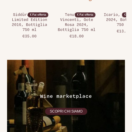
Siddùra, Tìros
Tenuta San
Icario, Nysa
€ Fai offerta
€ Fai offerta
€ Fai 
Limited Edition
Vincenti, Gote
2024, Botti
2016, Bottiglia
Rosa 2024,
750 ml
750 ml
Bottiglia 750 ml
€13.00
€35.00
€18.00
Wine marketplace
SCOPRI CHI SIAMO