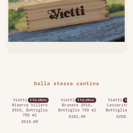
Dalla stessa cantina
Vietti, Barolo
Vietti, Barolo
Vietti, Ba
€ Fai offerta
€ Fai offerta
€ Fai 
Riserva Villero
Brunate 2010,
Lazzarito 2
2010, Bottiglia
Bottiglia 750 ml
Bottiglia 7
750 ml
€301.00
€258.00
€610.00