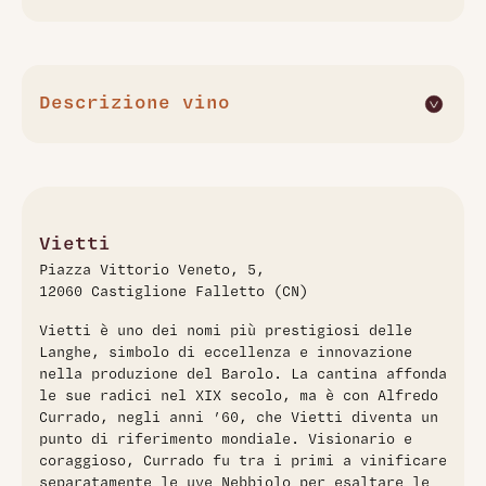
Descrizione vino
Il Barolo Rocche di Castiglione 2015 di Vietti è prodotto con
uve Nebbiolo provenienti dal prestigioso vigneto Rocche,
situato nel comune di Castiglione Falletto. I vigneti, con
esposizione sud-est, sono posti su terreni calcarei e
sabbiosi a un'altitudine di circa 350 metri. La vendemmia
Vietti
manuale si svolge a ottobre. La fermentazione avviene in
Piazza Vittorio Veneto, 5,
acciaio con una macerazione di circa 4 settimane.
12060 Castiglione Falletto (CN)
L'affinamento si effettua per 30 mesi in botti di rovere di
Slavonia. Al naso si percepiscono note di frutti rossi maturi,
Vietti è uno dei nomi più prestigiosi delle
spezie dolci e un accenno di liquirizia. Al palato è elegante,
Langhe, simbolo di eccellenza e innovazione
con tannini fini e una struttura equilibrata, accompagnata
nella produzione del Barolo. La cantina affonda
da una lunga persistenza aromatica.
le sue radici nel XIX secolo, ma è con Alfredo
Currado, negli anni ’60, che Vietti diventa un
punto di riferimento mondiale. Visionario e
coraggioso, Currado fu tra i primi a vinificare
separatamente le uve Nebbiolo per esaltare le