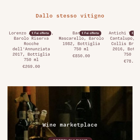
Dallo stesso vitigno
Lorenzo Accomasso,
Bartolo
Antichi Vign
€ Fai offerta
€ Fai offerta
€ Fai 
Barolo Riserva
Mascarello, Barolo
Cantalupo, G
Rocche
1982, Bottiglia
Collis Brec
dell'Annunziata
750 ml
2016, Botti
2017, Bottiglia
750 ml
€850.00
750 ml
€78.00
€269.00
Wine marketplace