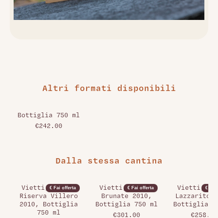
Altri formati disponibili
Bottiglia 750 ml
€242.00
Dalla stessa cantina
Vietti, Barolo
Vietti, Barolo
Vietti, Ba
€ Fai offerta
€ Fai offerta
€ Fai 
Riserva Villero
Brunate 2010,
Lazzarito 2
2010, Bottiglia
Bottiglia 750 ml
Bottiglia 7
750 ml
€301.00
€258.00