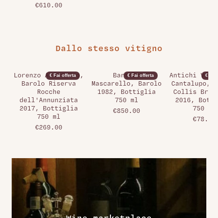
€610.00
Dallo stesso vitigno
Lorenzo Accomasso,
Bartolo
Antichi Vign
€ Fai offerta
€ Fai offerta
€ Fai 
Barolo Riserva
Mascarello, Barolo
Cantalupo, G
Rocche
1982, Bottiglia
Collis Brec
dell'Annunziata
750 ml
2016, Botti
2017, Bottiglia
750 ml
€850.00
750 ml
€78.00
€269.00