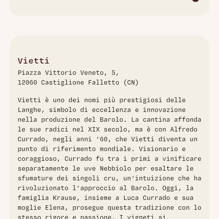
Il Barolo Monvigliero di Vietti del 2019 è un vino di grande
complessità e struttura. Dopo un affinamento di almeno 3
anni in botti di rovere, si presenta con note di frutti rossi,
spezie e tabacco. Prodotto con uve Nebbiolo provenienti
da una vigna storica, situata in una zona di alta montagna,
Vietti
questo vino esprime tutta l'eleganza e la potenza del
Piazza Vittorio Veneto, 5,
territorio.
12060 Castiglione Falletto (CN)
Vietti è uno dei nomi più prestigiosi delle
Langhe, simbolo di eccellenza e innovazione
nella produzione del Barolo. La cantina affonda
le sue radici nel XIX secolo, ma è con Alfredo
Currado, negli anni ’60, che Vietti diventa un
punto di riferimento mondiale. Visionario e
coraggioso, Currado fu tra i primi a vinificare
separatamente le uve Nebbiolo per esaltare le
sfumature dei singoli cru, un'intuizione che ha
rivoluzionato l’approccio al Barolo. Oggi, la
famiglia Krause, insieme a Luca Currado e sua
moglie Elena, prosegue questa tradizione con lo
stesso rigore e passione. I vigneti si