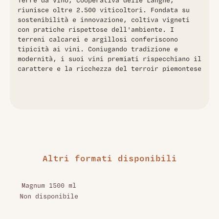
Terre da Vino, cooperativa delle Langhe,
Barolo elegante e profondo, ideale per l'invecchiamento
riunisce oltre 2.500 viticoltori. Fondata su
sostenibilità e innovazione, coltiva vigneti
con pratiche rispettose dell'ambiente. I
terreni calcarei e argillosi conferiscono
tipicità ai vini. Coniugando tradizione e
modernità, i suoi vini premiati rispecchiano il
carattere e la ricchezza del terroir piemontese
Altri formati disponibili
Magnum 1500 ml
Non disponibile