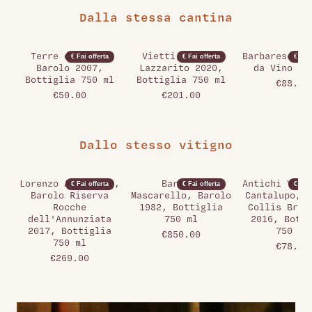
Dalla stessa cantina
Terre da Vino,
Vietti, Barolo
Barbaresco -
€ Fai offerta
€ Fai offerta
€ Fai 
Barolo 2007,
Lazzarito 2020,
da Vino - 
Bottiglia 750 ml
Bottiglia 750 ml
€88.00
€50.00
€201.00
Dallo stesso vitigno
Lorenzo Accomasso,
Bartolo
Antichi Vign
€ Fai offerta
€ Fai offerta
€ Fai 
Barolo Riserva
Mascarello, Barolo
Cantalupo, G
Rocche
1982, Bottiglia
Collis Brec
dell'Annunziata
750 ml
2016, Botti
2017, Bottiglia
750 ml
€850.00
750 ml
€78.00
€269.00