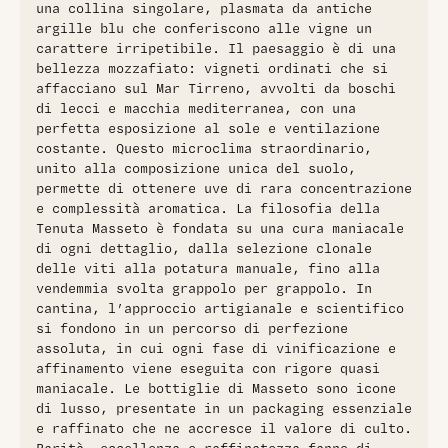
una collina singolare, plasmata da antiche
argille blu che conferiscono alle vigne un
carattere irripetibile. Il paesaggio è di una
bellezza mozzafiato: vigneti ordinati che si
affacciano sul Mar Tirreno, avvolti da boschi
di lecci e macchia mediterranea, con una
perfetta esposizione al sole e ventilazione
costante. Questo microclima straordinario,
unito alla composizione unica del suolo,
permette di ottenere uve di rara concentrazione
e complessità aromatica. La filosofia della
Tenuta Masseto è fondata su una cura maniacale
di ogni dettaglio, dalla selezione clonale
delle viti alla potatura manuale, fino alla
vendemmia svolta grappolo per grappolo. In
cantina, l’approccio artigianale e scientifico
si fondono in un percorso di perfezione
assoluta, in cui ogni fase di vinificazione e
affinamento viene eseguita con rigore quasi
maniacale. Le bottiglie di Masseto sono icone
di lusso, presentate in un packaging essenziale
e raffinato che ne accresce il valore di culto.