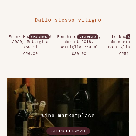
Dallo stesso vitigno
Franz Haas, Merlot
Ronchi di Manzano,
Le Macchio
€ Fai offerta
€ Fai offerta
€ Fai 
2020, Bottiglia
Merlot 2018,
Messorio 2
750 ml
Bottiglia 750 ml
Bottiglia 7
€26.00
€20.00
€251.00
Wine marketplace
SCOPRI CHI SIAMO