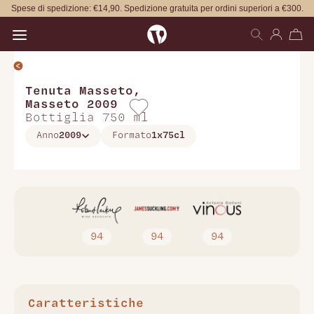
Spese di spedizione: €14,90. Spedizione gratuita per ordini superiori a €300.
Open main menu
Tenuta Masseto
,
Masseto 2009
Bottiglia 750 ml
Anno
2009
Formato
1x75cl
94
94
94
Caratteristiche