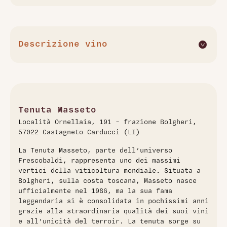
Descrizione vino
Il Masseto 2009 è un Merlot in purezza che esprime un
perfetto equilibrio tra opulenza e finezza. Le uve, coltivate
su terreni argillosi unici, fermentano in acciaio per
preservare l’integrità aromatica, seguite da un affinamento
di 24 mesi in barrique di rovere francese, che dona
Tenuta Masseto
profondità e complessità. L’annata 2009 si distingue per
Località Ornellaia, 191 – frazione Bolgheri,
aromi intensi di frutta nera matura, tabacco, spezie e
57022 Castagneto Carducci (LI)
accenni di cacao. Al palato è avvolgente e ricco, con una
struttura solida, tannini setosi e un finale lungo. Promette
La Tenuta Masseto, parte dell’universo
un’evoluzione straordinaria nel tempo.
Frescobaldi, rappresenta uno dei massimi
vertici della viticoltura mondiale. Situata a
Bolgheri, sulla costa toscana, Masseto nasce
ufficialmente nel 1986, ma la sua fama
leggendaria si è consolidata in pochissimi anni
grazie alla straordinaria qualità dei suoi vini
e all’unicità del terroir. La tenuta sorge su