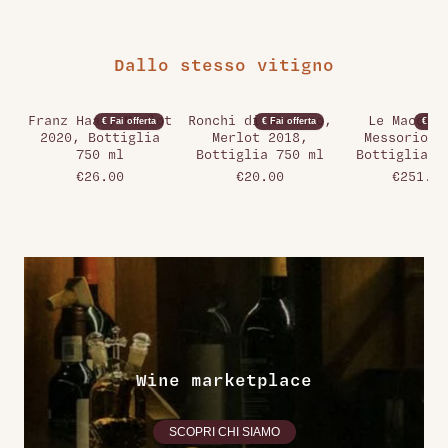
Dallo stesso vitigno
Franz Haas, Merlot
Ronchi di Manzano,
Le Macchio
€ Fai offerta
€ Fai offerta
€ Fai 
2020, Bottiglia
Merlot 2018,
Messorio 2
750 ml
Bottiglia 750 ml
Bottiglia 7
€26.00
€20.00
€251.00
Wine marketplace
SCOPRI CHI SIAMO