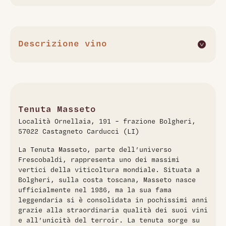
Descrizione vino
Massetino 2020 è un Toscana IGT della Tenuta Masseto,
prodotto da un blend di Merlot e Cabernet Franc
provenienti da parcelle selezionate. Le uve, raccolte a
mano in cassette da 15 kg, sono diraspate e pigiate
delicatamente, fermentando in vasche di cemento con
Tenuta Masseto
lieviti indigeni e rimontaggi calibrati. Dopo 21-25 giorni di
Località Ornellaia, 191 – frazione Bolgheri,
macerazione, il vino svolge la fermentazione malolattica in
57022 Castagneto Carducci (LI)
barriques (50% di rovere nuovo). L’affinamento prevede 12
mesi in barrique, seguito da ulteriori 3 mesi post-
La Tenuta Masseto, parte dell’universo
assemblaggio. Rosso rubino brillante, al naso esprime
Frescobaldi, rappresenta uno dei massimi
ciliegia matura e sottobosco. Al palato spiccano freschezza,
vertici della viticoltura mondiale. Situata a
croccantezza e un equilibrio tra potenza e sapidità che
Bolgheri, sulla costa toscana, Masseto nasce
riflette l’annata.
ufficialmente nel 1986, ma la sua fama
leggendaria si è consolidata in pochissimi anni
grazie alla straordinaria qualità dei suoi vini
e all’unicità del terroir. La tenuta sorge su