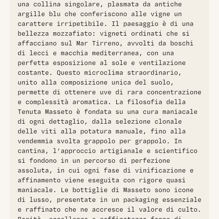
una collina singolare, plasmata da antiche
argille blu che conferiscono alle vigne un
carattere irripetibile. Il paesaggio è di una
bellezza mozzafiato: vigneti ordinati che si
affacciano sul Mar Tirreno, avvolti da boschi
di lecci e macchia mediterranea, con una
perfetta esposizione al sole e ventilazione
costante. Questo microclima straordinario,
unito alla composizione unica del suolo,
permette di ottenere uve di rara concentrazione
e complessità aromatica. La filosofia della
Tenuta Masseto è fondata su una cura maniacale
di ogni dettaglio, dalla selezione clonale
delle viti alla potatura manuale, fino alla
vendemmia svolta grappolo per grappolo. In
cantina, l’approccio artigianale e scientifico
si fondono in un percorso di perfezione
assoluta, in cui ogni fase di vinificazione e
affinamento viene eseguita con rigore quasi
maniacale. Le bottiglie di Masseto sono icone
di lusso, presentate in un packaging essenziale
e raffinato che ne accresce il valore di culto.