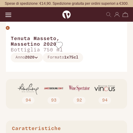
Spese di spedizione: €14,90. Spedizione gratuita per ordini superiori a €300.
Open main menu
Tenuta Masseto
,
Massetino 2020
Bottiglia 750 ml
Anno
2020
Formato
1x75cl
94
93
92
94
Caratteristiche