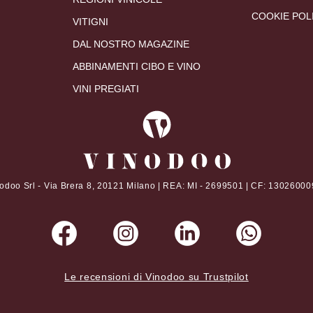
COOKIE POL
VITIGNI
DAL NOSTRO MAGAZINE
ABBINAMENTI CIBO E VINO
VINI PREGIATI
odoo Srl - Via Brera 8, 20121 Milano | REA: MI - 2699501 | CF: 1302600
Le recensioni di Vinodoo su Trustpilot
to sito è protetto da reCAPTCHA e si applicano la
Privacy Policy
e i
Termini di servizio
di Go