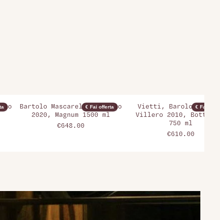
olo
Bartolo Mascarello, Barolo
Vietti, Barolo Riserv
ta
€ Fai offerta
€ Fai offer
2020, Magnum 1500 ml
Villero 2010, Bottigl
750 ml
€648.00
€610.00