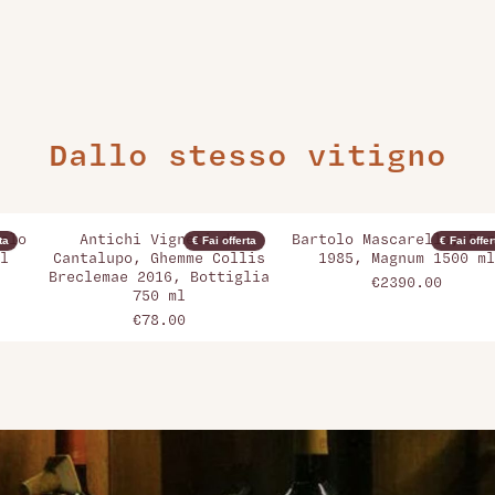
Dallo stesso vitigno
olo
Antichi Vigneti di
Bartolo Mascarello, Bar
ta
€ Fai offerta
€ Fai offer
l
Cantalupo, Ghemme Collis
1985, Magnum 1500 ml
Breclemae 2016, Bottiglia
€2390.00
750 ml
€78.00