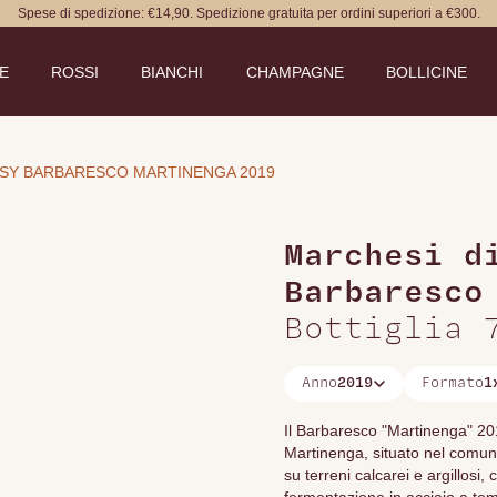
Spese di spedizione: €14,90. Spedizione gratuita per ordini superiori a €300.
DE
ROSSI
BIANCHI
CHAMPAGNE
BOLLICINE
́SY BARBARESCO MARTINENGA 2019
Marchesi di
Barbaresco
Bottiglia 
Anno
2019
Formato
1
Il Barbaresco "Martinenga" 201
Martinenga, situato nel comun
su terreni calcarei e argillosi