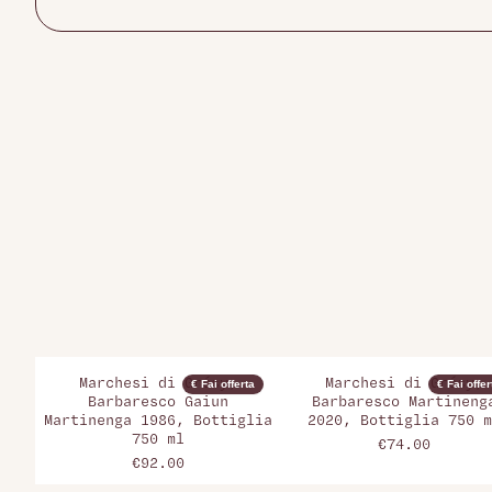
Marchesi di Grésy,
Marchesi di Grésy,
€ Fai offerta
€ Fai offer
Barbaresco Gaiun
Barbaresco Martineng
Martinenga 1986, Bottiglia
2020, Bottiglia 750 m
750 ml
€74.00
€92.00