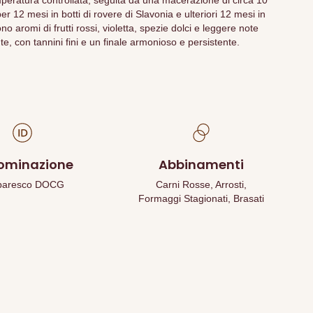
peratura controllata, seguita da una macerazione di circa 10
er 12 mesi in botti di rovere di Slavonia e ulteriori 12 mesi in
o aromi di frutti rossi, violetta, spezie dolci e leggere note
te, con tannini fini e un finale armonioso e persistente.
ominazione
Abbinamenti
baresco DOCG
Carni Rosse, Arrosti,
Formaggi Stagionati, Brasati