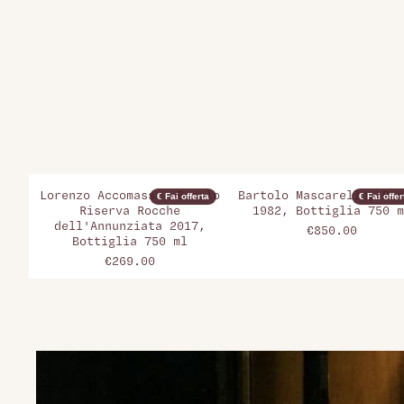
Lorenzo Accomasso, Barolo
Bartolo Mascarello, Bar
€ Fai offerta
€ Fai offer
Riserva Rocche
1982, Bottiglia 750 m
dell'Annunziata 2017,
€850.00
Bottiglia 750 ml
€269.00