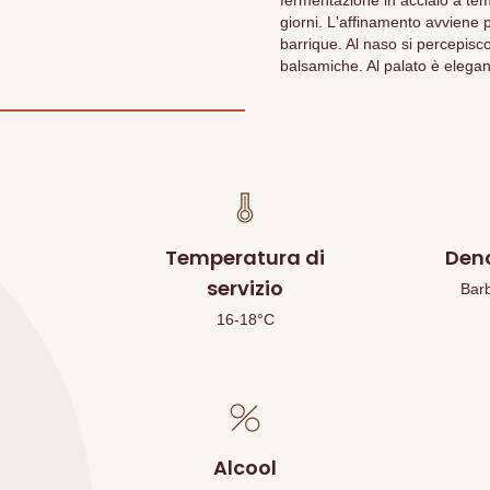
fermentazione in acciaio a tem
giorni. L'affinamento avviene p
barrique. Al naso si percepiscon
balsamiche. Al palato è elegan
Temperatura di
Den
servizio
Bar
16-18°C
Alcool