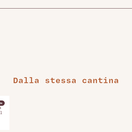
Dalla stessa cantina
ta
a
l