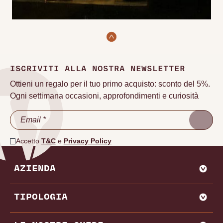
ISCRIVITI ALLA NOSTRA NEWSLETTER
Ottieni un regalo per il tuo primo acquisto: sconto del 5%.
Ogni settimana occasioni, approfondimenti e curiosità
Accetto
T&C
e
Privacy Policy
AZIENDA
CHI SIAMO
TIPOLOGIA
VADEMECUM VINODOO
ENOWEB
AGLIANICO