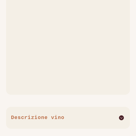
Descrizione vino
Il Barolo Francia 2018 di Giacomo Conterno è un vino