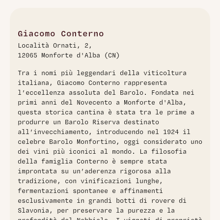
maestoso, prodotto con uve Nebbiolo provenienti dal
prestigioso vigneto Francia a Serralunga d'Alba. Presenta
un colore granato intenso. Al naso, offre aromi di ciliegia
scura, fragola matura, erbe grigliate, fiori blu e note di terra
Giacomo Conterno
cotta. Al palato, è profondo e austero, con tannini robusti e
Località Ornati, 2,
una texture cremosa che aggiunge carattere. Ha un lungo
12065 Monforte d'Alba (CN)
potenziale di invecchiamento, sviluppando complessità e
struttura nel tempo. Ideale da bere tra il 2024 e il 2043
Tra i nomi più leggendari della viticoltura
italiana, Giacomo Conterno rappresenta
l’eccellenza assoluta del Barolo. Fondata nei
primi anni del Novecento a Monforte d'Alba,
questa storica cantina è stata tra le prime a
produrre un Barolo Riserva destinato
all’invecchiamento, introducendo nel 1924 il
celebre Barolo Monfortino, oggi considerato uno
dei vini più iconici al mondo. La filosofia
della famiglia Conterno è sempre stata
improntata su un’aderenza rigorosa alla
tradizione, con vinificazioni lunghe,
fermentazioni spontanee e affinamenti
esclusivamente in grandi botti di rovere di
Slavonia, per preservare la purezza e la