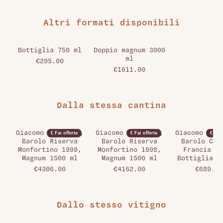
Altri formati disponibili
Bottiglia 750 ml
Doppio magnum 3000
ml
€295.00
€1611.00
Dalla stessa cantina
Giacomo Conterno,
Giacomo Conterno,
Giacomo Cont
€ Fai offerta
€ Fai offerta
€ Fai 
Barolo Riserva
Barolo Riserva
Barolo Cas
Monfortino 1999,
Monfortino 1998,
Francia 19
Magnum 1500 ml
Magnum 1500 ml
Bottiglia 7
€4306.00
€4162.00
€689.00
Dallo stesso vitigno