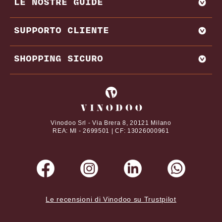
LE NOSTRE GUIDE
VENDI CON NOI
AMARONE
BAROLO
MIGLIORI PRODUTTORI E CANTINE ITALIA
SUPPORTO CLIENTE
BRUNELLO DI MONTALCINO
MIGLIORI PRODUTTORI E CANTINE FRANCIA
CHIANTI
REGIONI VINICOLE
CONTATTI
SHOPPING SICURO
VITIGNI
DOMANDE FREQUENTI
DAL NOSTRO MAGAZINE
TERMINI E CONDIZIONI
I tuoi pagamenti online con
ABBINAMENTI CIBO E VINO
PRIVACY POLICY
VINI PREGIATI
COOKIE POLICY
Vinodoo Srl - Via Brera 8, 20121 Milano
REA: MI - 2699501 | CF: 13026000961
Le recensioni di Vinodoo su Trustpilot