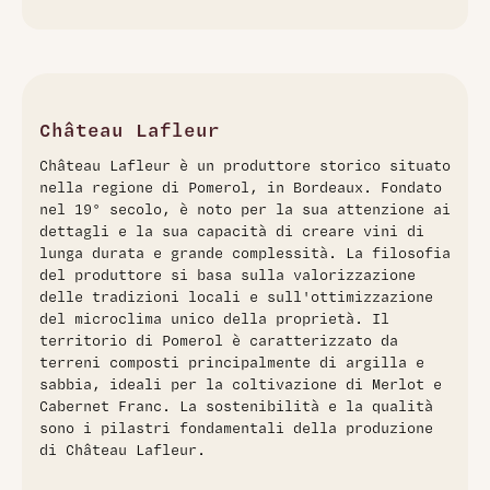
Château Grand Village Rouge 2023 è un Bordeaux
Supérieur di eleganza e freschezza, espressione autentica
del terroir argilloso-calcareo di Fronsac. Questo blend di
91% Merlot e 9% Cabernet Franc rivela un colore rosso
cremisi profondo con aromi floreali e di frutti rossi.
Château Lafleur
All'assaggio emerge una struttura decisa e seria, con una
Château Lafleur è un produttore storico situato
salinità marcata al finale che conferisce sapidità e
nella regione di Pomerol, in Bordeaux. Fondato
persistenza. Un vino di grande equilibrio, già accessibile
nel 19° secolo, è noto per la sua attenzione ai
ma con potenziale evolutivo fino al 2033, frutto della
dettagli e la sua capacità di creare vini di
meticolosa selezione manuale e dell'affinamento in
lunga durata e grande complessità. La filosofia
barrique francese.
del produttore si basa sulla valorizzazione
delle tradizioni locali e sull'ottimizzazione
del microclima unico della proprietà. Il
territorio di Pomerol è caratterizzato da
terreni composti principalmente di argilla e
sabbia, ideali per la coltivazione di Merlot e
Cabernet Franc. La sostenibilità e la qualità
sono i pilastri fondamentali della produzione
di Château Lafleur.