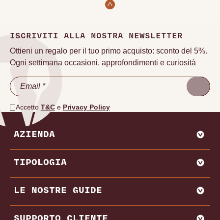
ISCRIVITI ALLA NOSTRA NEWSLETTER
Ottieni un regalo per il tuo primo acquisto: sconto del 5%.
Ogni settimana occasioni, approfondimenti e curiosità
Accetto
T&C
e
Privacy Policy
AZIENDA
CHI SIAMO
TIPOLOGIA
VADEMECUM VINODOO
ENOWEB
AGLIANICO
LE NOSTRE GUIDE
VENDI CON NOI
AMARONE
BAROLO
MIGLIORI PRODUTTORI E CANTINE ITALIA
SUPPORTO CLIENTE
BRUNELLO DI MONTALCINO