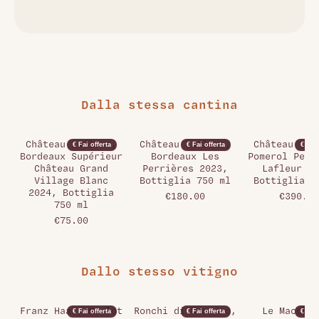
Dalla stessa cantina
Château Lafleur,
Château Lafleur,
Château Laf
€ Fai offerta
€ Fai offerta
€ Fai 
Bordeaux Supérieur
Bordeaux Les
Pomerol Pens
Château Grand
Perrières 2023,
Lafleur 20
Village Blanc
Bottiglia 750 ml
Bottiglia 7
2024, Bottiglia
€180.00
€390.00
750 ml
€75.00
Dallo stesso vitigno
Franz Haas, Merlot
Ronchi di Manzano,
Le Macchio
€ Fai offerta
€ Fai offerta
€ Fai 