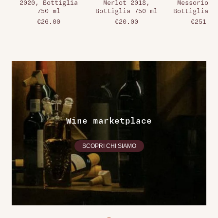
2020, Bottiglia
Merlot 2018,
Messorio 2
750 ml
Bottiglia 750 ml
Bottiglia 7
€26.00
€20.00
€251.00
Wine marketplace
SCOPRI CHI SIAMO