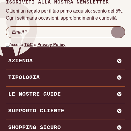
ISCRIVITI ALLA NOSTRA NEWSLETTER
Ottieni un regalo per il tuo primo acquisto: sconto del 5%.
Ogni settimana occasioni, approfondimenti e curiosità
Accetto
T&C
e
Privacy Policy
AZIENDA
CHI SIAMO
TIPOLOGIA
VADEMECUM VINODOO
ENOWEB
AGLIANICO
LE NOSTRE GUIDE
VENDI CON NOI
AMARONE
BAROLO
MIGLIORI PRODUTTORI E CANTINE ITALIA
SUPPORTO CLIENTE
BRUNELLO DI MONTALCINO
MIGLIORI PRODUTTORI E CANTINE FRANCIA
CHIANTI
REGIONI VINICOLE
CONTATTI
SHOPPING SICURO
VITIGNI
DOMANDE FREQUENTI