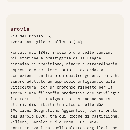
Barbera d'Alba Sorì del Drago 2022 di Brovia è un vino di
alta qualità che esprime la purezza del vitigno Barbera. Al
naso presenta note fresche e fruttate di ciliegia, mora e
ribes, con delicate sfumature floreali e leggeri sentori di
caffè e cioccolato. In bocca si rivela elegante e equilibrato,
Brovia
con tannini morbidi e una freschezza caratteristica che lo
Via del Grosso, 5,
rende agile e piacevole. Prodotto a Castiglione Falletto da
12060 Castiglione Falletto (CN)
viti di 20 anni, affina 15-18 mesi in acciaio senza filtrazione,
garantendo una longevità di 5-10 anni.
Fondata nel 1863, Brovia è una delle cantine
più storiche e prestigiose delle Langhe,
sinonimo di tradizione, rigore e straordinaria
espressione del territorio. L’azienda, a
conduzione familiare da quattro generazioni, ha
sempre adottato un approccio artigianale alla
viticoltura, con un profondo rispetto per la
terra e una filosofia produttiva che privilegia
l'autenticità. I vigneti si estendono su 19
ettari, distribuiti tra alcune delle MGA
(Menzioni Geografiche Aggiuntive) più rinomate
del Barolo DOCG, tra cui Rocche di Castiglione,
Villero, Garblèt Sué e Brea – Ca’ Mia,
caratterizzati da suoli calcareo-argillosi che