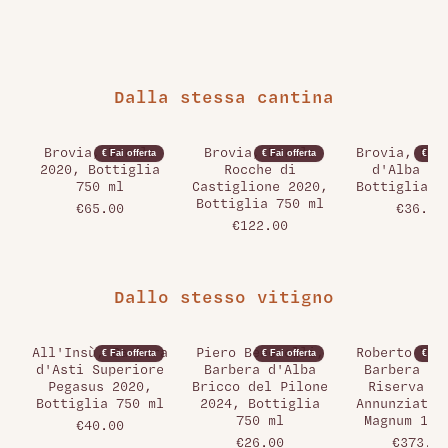
Dalla stessa cantina
Brovia, Barolo
Brovia, Barolo
Brovia, Neb
€ Fai offerta
€ Fai offerta
€ Fai 
2020, Bottiglia
Rocche di
d'Alba 20
750 ml
Castiglione 2020,
Bottiglia 7
Bottiglia 750 ml
€65.00
€36.00
€122.00
Dallo stesso vitigno
All'Insù, Barbera
Piero Benevelli,
Roberto Voe
€ Fai offerta
€ Fai offerta
€ Fai 
d'Asti Superiore
Barbera d'Alba
Barbera d'
Pegasus 2020,
Bricco del Pilone
Riserva Po
Bottiglia 750 ml
2024, Bottiglia
Annunziata 
750 ml
Magnum 150
€40.00
€26.00
€373.00