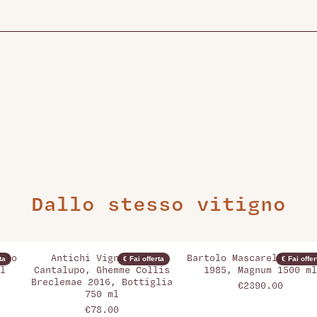
Dallo stesso vitigno
olo
Antichi Vigneti di
Bartolo Mascarello, Bar
ta
€ Fai offerta
€ Fai offer
l
Cantalupo, Ghemme Collis
1985, Magnum 1500 ml
Breclemae 2016, Bottiglia
€2390.00
750 ml
€78.00