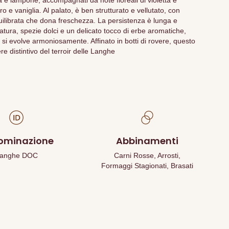
gia e lampone, accompagnati da note floreali di violetta e
 e vaniglia. Al palato, è ben strutturato e vellutato, con
quilibrata che dona freschezza. La persistenza è lunga e
atura, spezie dolci e un delicato tocco di erbe aromatiche,
 si evolve armoniosamente. Affinato in botti di rovere, questo
re distintivo del terroir delle Langhe
ominazione
Abbinamenti
anghe DOC
Carni Rosse, Arrosti,
Formaggi Stagionati, Brasati