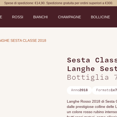
Spese di spedizione: €14,90. Spedizione gratuita per ordini superiori a €300.
DE
ROSSI
BIANCHI
CHAMPAGNE
BOLLICINE
NGHE SESTA CLASSE 2018
Sesta Clas
Langhe Ses
Bottiglia 
Anno
2018
Formato
1x7
Langhe Rosso 2018 di Sesta Cl
dalle prestigiose colline del
un colore rosso rubino intenso 