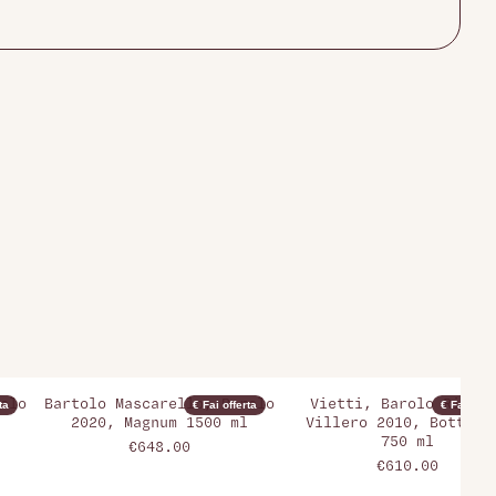
olo
Bartolo Mascarello, Barolo
Vietti, Barolo Riserv
ta
€ Fai offerta
€ Fai offer
2020, Magnum 1500 ml
Villero 2010, Bottigl
750 ml
€648.00
€610.00