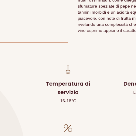
frutti rossi maturi, come cilie
sfumature speziate di pepe nero
tannini morbidi e un'acidità e
piacevole, con note di frutta m
rivelando una complessità che
vino esprime appieno il caratte
Temperatura di
Den
servizio
L
16-18°C