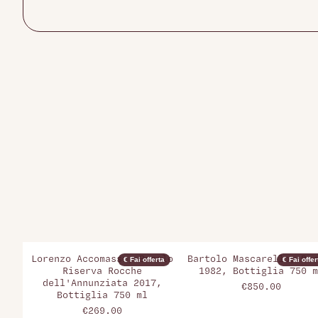
Lorenzo Accomasso, Barolo
Bartolo Mascarello, Bar
€ Fai offerta
€ Fai offer
Riserva Rocche
1982, Bottiglia 750 m
dell'Annunziata 2017,
€850.00
Bottiglia 750 ml
€269.00