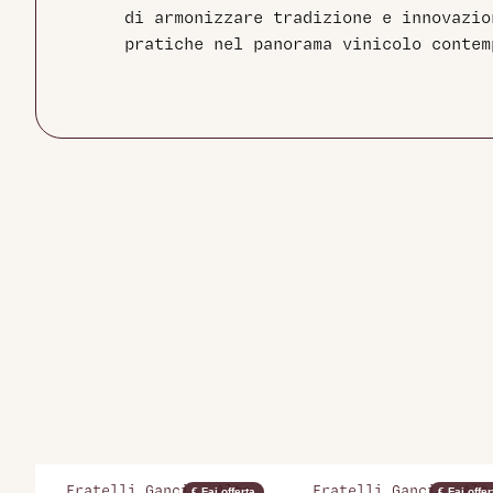
di armonizzare tradizione e innovazio
pratiche nel panorama vinicolo contem
Fratelli Gancia, Alta
Fratelli Gancia, Alt
€ Fai offerta
€ Fai offer