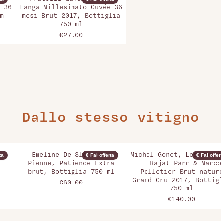
 36
Langa Millesimato Cuvée 36
m
mesi Brut 2017, Bottiglia
750 ml
€27.00
Dallo stesso vitigno
Emeline De Sloovere-
Michel Gonet, Les Compè
ta
€ Fai offerta
€ Fai offer
,
Pienne, Patience Extra
- Rajat Parr & Marco
brut, Bottiglia 750 ml
Pelletier Brut natur
Grand Cru 2017, Bottig
€60.00
750 ml
€140.00