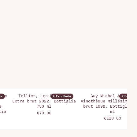
res
Tellier, Les Massales
Guy Michel & Fils,
ta
€ Fai offerta
€ Fai offer
Extra brut 2022, Bottiglia
Vinothèque Millésime Ex
e
750 ml
brut 1998, Bottiglia 7
lia
ml
€70.00
€110.00