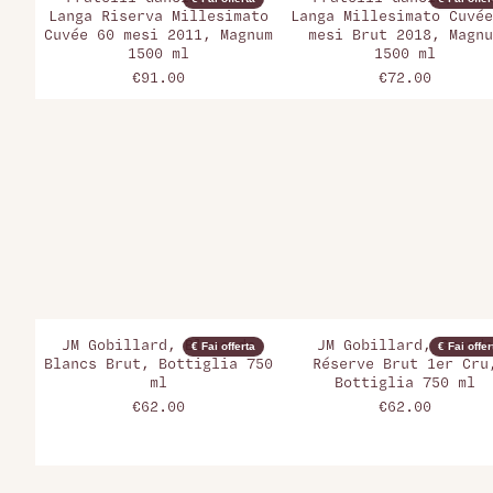
Langa Riserva Millesimato
Langa Millesimato Cuvée
Cuvée 60 mesi 2011, Magnum
mesi Brut 2018, Magnu
1500 ml
1500 ml
€91.00
€72.00
JM Gobillard, Blanc de
JM Gobillard, Grande
€ Fai offerta
€ Fai offer
Blancs Brut, Bottiglia 750
Réserve Brut 1er Cru
ml
Bottiglia 750 ml
€62.00
€62.00