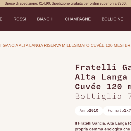
Spese di spedizione: €14,90. Spedizione gratuita per ordini superiori a €300.
DE
ROSSI
BIANCHI
CHAMPAGNE
BOLLICINE
I GANCIA ALTA LANGA RISERVA MILLESIMATO CUVÉE 120 MESI BR
Fratelli G
Alta Langa
Cuvée 120 
Bottiglia 
Anno
2010
Formato
1x7
Il Fratelli Gancia, Alta Langa
propria gemma enologica che 