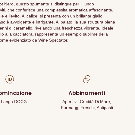
ot Nero, questo spumante si distingue per il lungo
eviti, che conferisce una complessità aromatica affascinante,
e e lievito. Al calice, si presenta con un brillante giallo
so è avvolgente e intrigante. Al palato, la sua struttura piena
enni di caramello, rivelando una freschezza vibrante. Ideale
tello alla cacciatora, rappresenta un esempio sublime della
, come evidenziato da Wine Spectator.
ominazione
Abbinamenti
a Langa DOCG
Aperitivi, Crudità Di Mare,
Formaggi Freschi, Antipasti