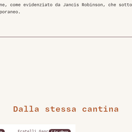
ne, come evidenziato da Jancis Robinson, che sotto
poraneo.
Dalla stessa cantina
a
Fratelli Gancia, Alta
ta
€ Fai offerta