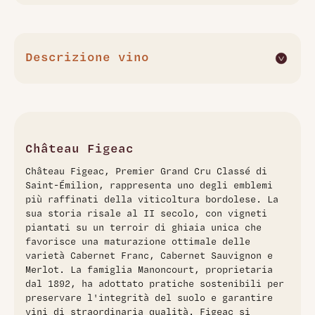
Descrizione vino
Lo Château Figeac 1er Grand Cru Classé 2020 di Saint-
��milion è un blend raffinato di Merlot, Cabernet Franc e
Cabernet Sauvignon, provenienti da suoli ghiaiosi che
esaltano eleganza e struttura. La fermentazione avviene in
acciaio inox, seguita da un affinamento di 18-22 mesi in
Château Figeac
barrique di rovere francese (100% legno nuovo), che dona
Château Figeac, Premier Grand Cru Classé di
complessità e profondità. Di colore rosso porpora intenso,
Saint-Émilion, rappresenta uno degli emblemi
al naso rivela un bouquet complesso di frutti neri, spezie,
più raffinati della viticoltura bordolese. La
tabacco e delicate note balsamiche. Al palato è potente e
sua storia risale al II secolo, con vigneti
avvolgente, con tannini setosi e un’acidità ben bilanciata,
piantati su un terroir di ghiaia unica che
che accompagna un finale lungo e armonioso. Questo vino
favorisce una maturazione ottimale delle
di grande prestigio è ideale per abbinamenti con carni
varietà Cabernet Franc, Cabernet Sauvignon e
rosse, selvaggina e formaggi stagionati, ed è perfetto per
Merlot. La famiglia Manoncourt, proprietaria
un lungo invecchiamento.
dal 1892, ha adottato pratiche sostenibili per
preservare l'integrità del suolo e garantire
vini di straordinaria qualità. Figeac si