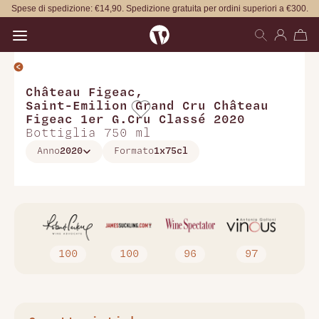
Spese di spedizione: €14,90. Spedizione gratuita per ordini superiori a €300.
Open main menu
Château Figeac
,
Saint-Emilion Grand Cru Château
Figeac 1er G.Cru Classé 2020
Bottiglia 750 ml
Anno
2020
Formato
1x75cl
100
100
96
97