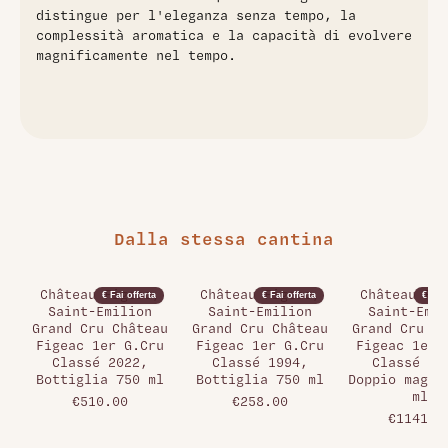
distingue per l'eleganza senza tempo, la
complessità aromatica e la capacità di evolvere
magnificamente nel tempo.
Dalla stessa cantina
Château Figeac,
Château Figeac,
Château Fi
€ Fai offerta
€ Fai offerta
€ Fai 
Saint-Emilion
Saint-Emilion
Saint-Emil
Grand Cru Château
Grand Cru Château
Grand Cru Ch
Figeac 1er G.Cru
Figeac 1er G.Cru
Figeac 1er 
Classé 2022,
Classé 1994,
Classé 20
Bottiglia 750 ml
Bottiglia 750 ml
Doppio magnu
ml
€510.00
€258.00
€1141.0