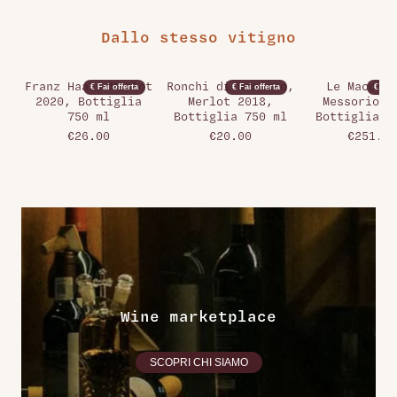
Dallo stesso vitigno
Franz Haas, Merlot
Ronchi di Manzano,
Le Macchio
€ Fai offerta
€ Fai offerta
€ Fai 
2020, Bottiglia
Merlot 2018,
Messorio 2
750 ml
Bottiglia 750 ml
Bottiglia 7
€26.00
€20.00
€251.00
Wine marketplace
SCOPRI CHI SIAMO