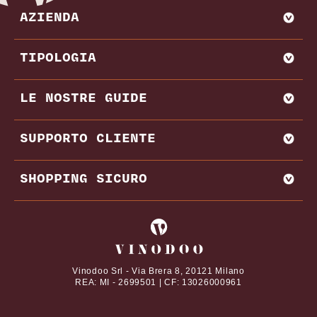
AZIENDA
CHI SIAMO
TIPOLOGIA
VADEMECUM VINODOO
ENOWEB
AGLIANICO
LE NOSTRE GUIDE
VENDI CON NOI
AMARONE
BAROLO
MIGLIORI PRODUTTORI E CANTINE ITALIA
SUPPORTO CLIENTE
BRUNELLO DI MONTALCINO
MIGLIORI PRODUTTORI E CANTINE FRANCIA
CHIANTI
REGIONI VINICOLE
CONTATTI
SHOPPING SICURO
VITIGNI
DOMANDE FREQUENTI
DAL NOSTRO MAGAZINE
TERMINI E CONDIZIONI
I tuoi pagamenti online con
ABBINAMENTI CIBO E VINO
PRIVACY POLICY
VINI PREGIATI
COOKIE POLICY
Vinodoo Srl - Via Brera 8, 20121 Milano
REA: MI - 2699501 | CF: 13026000961