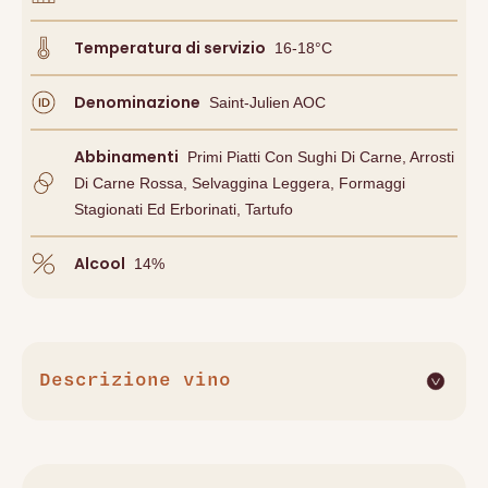
Temperatura di servizio
16-18°C
Denominazione
Saint-Julien AOC
Abbinamenti
Primi Piatti Con Sughi Di Carne, Arrosti
Di Carne Rossa, Selvaggina Leggera, Formaggi
Stagionati Ed Erborinati, Tartufo
Alcool
14
%
Descrizione vino
Il Saint-Julien "Grand Vin de Leoville" 2005 di Château
Léoville-Las Cases è un vino rosso di grande eleganza e
complessità, prodotto nella rinomata regione del Médoc a