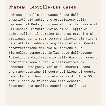
Bordeaux. Questa annata del 2005 è celebrata per la sua
profondità e intensità aromatica, offrendo un bouquet ricco
Chateau Leoville-Las Cases
di frutti neri, grafite, spezie e note di cedro. Al palato, il vino
Château Léoville-Las Cases è una delle
mostra una struttura tannica solida e ben integrata, con un
proprietà più antiche e prestigiose della
finale lungo e persistente che suggerisce un eccellente
regione del Médoc, con una storia che risale al
potenziale di invecchiamento
XIX secolo. Situato vicino al villaggio di
Saint-Julien, il domaine copre 55 ettari e si
distingue per i suoi terreni alluvionali ricchi
di ciottoli, sabbie e argille profonde. Queste
caratteristiche del suolo, insieme a un
microclima temperato influenzato dall'Oceano
Atlantico e dall'estuario della Gironda, creano
condizioni ideali per la coltivazione di
Cabernet Sauvignon, Merlot e Cabernet Franc,
che rappresentano il cuore del blend di questo
vino. Le viti hanno un'età media di oltre 50
anni e sono coltivate con alta densità,
favorendo una qualità superiore delle uve​