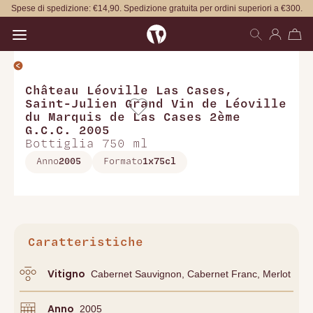
Spese di spedizione: €14,90. Spedizione gratuita per ordini superiori a €300.
Open main menu
Château Léoville Las Cases
,
Saint-Julien Grand Vin de Léoville
du Marquis de Las Cases 2ème
G.C.C. 2005
Bottiglia 750 ml
Anno
2005
Formato
1x75cl
Caratteristiche
Vitigno
Cabernet Sauvignon, Cabernet Franc, Merlot
Anno
2005