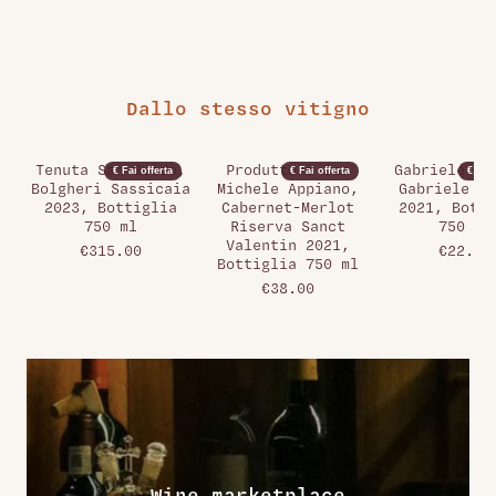
Dallo stesso vitigno
Tenuta San Guido,
Produttori San
Gabriele Pa
€ Fai offerta
€ Fai offerta
€ Fai 
Bolgheri Sassicaia
Michele Appiano,
Gabriele Pa
2023, Bottiglia
Cabernet-Merlot
2021, Botti
750 ml
Riserva Sanct
750 ml
Valentin 2021,
€315.00
€22.00
Bottiglia 750 ml
€38.00