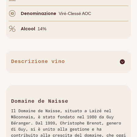
Denominazione
Viré-Clessé AOC
Alcool
14
%
Descrizione vino
Il Viré-Clessé Église de Quintaine 2022 del Domaine de
Naisse è un bianco elegante e complesso, prodotto
interamente da Chardonnay coltivato su un terroir
argilloso-calcareo. Le viti, di circa 40 anni, sono situate nel
piccolo hameau di Quintaine, con esposizione a est. Il vino
Domaine de Naisse
offre un bouquet aromatico ricco di frutta a polpa bianca,
Il Domaine de Naisse, situato a Laizé nel
fiori e leggere note di agrumi. Al palato, è fresco, rotondo e
Mâconnais, è stato fondato nel 1980 da Guy
ben equilibrato, con una mineralità marcata e un finale
Béranger. Dal 1999, Christophe Brenot, genero
lungo. L'affinamento avviene per metà in acciaio inox e
di Guy, si è unito alla gestione e ha
metà in botti di rovere​
contribuito alla crescita del domaine, che oggi