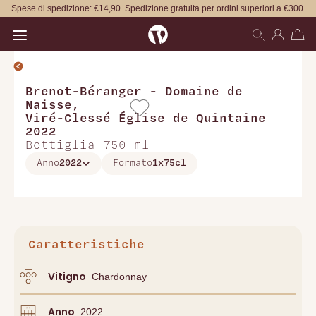
Spese di spedizione: €14,90. Spedizione gratuita per ordini superiori a €300.
Open main menu
Brenot-Béranger - Domaine de
Naisse
,
Viré-Clessé Église de Quintaine
2022
Bottiglia 750 ml
Anno
2022
Formato
1x75cl
Caratteristiche
Vitigno
Chardonnay
Anno
2022