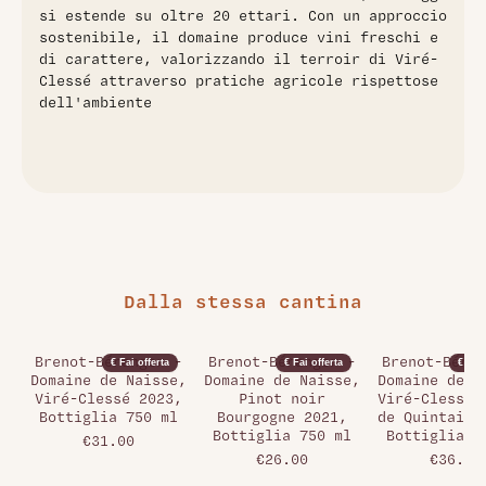
si estende su oltre 20 ettari. Con un approccio
sostenibile, il domaine produce vini freschi e
di carattere, valorizzando il terroir di Viré-
Clessé attraverso pratiche agricole rispettose
dell'ambiente
Dalla stessa cantina
Brenot-Béranger -
Brenot-Béranger -
Brenot-Béra
€ Fai offerta
€ Fai offerta
€ Fai 
Domaine de Naisse,
Domaine de Naisse,
Domaine de N
Viré-Clessé 2023,
Pinot noir
Viré-Clessé 
Bottiglia 750 ml
Bourgogne 2021,
de Quintaine
Bottiglia 750 ml
Bottiglia 7
€31.00
€26.00
€36.00