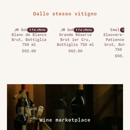
Dallo stesso vitigno
JM Gobillard,
JM Gobillard,
Emeline 
€ Fai offerta
€ Fai offerta
€ Fai 
Blanc de Blancs
Grande Réserve
Sloovere-Pi
Brut, Bottiglia
Brut 1er Cru,
Patience E
750 ml
Bottiglia 750 ml
brut, Botti
750 ml
€62.00
€62.00
€60.00
Wine marketplace