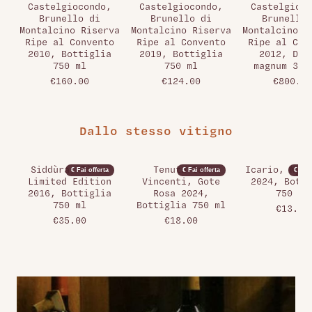
Castelgiocondo,
Castelgiocondo,
Castelgioco
Brunello di
Brunello di
Brunello 
Montalcino Riserva
Montalcino Riserva
Montalcino R
Ripe al Convento
Ripe al Convento
Ripe al Con
2010, Bottiglia
2019, Bottiglia
2012, Dop
750 ml
750 ml
magnum 300
€160.00
€124.00
€800.00
Dallo stesso vitigno
Siddùra, Tìros
Tenuta San
Icario, Nysa
€ Fai offerta
€ Fai offerta
€ Fai 
Limited Edition
Vincenti, Gote
2024, Botti
2016, Bottiglia
Rosa 2024,
750 ml
750 ml
Bottiglia 750 ml
€13.00
€35.00
€18.00