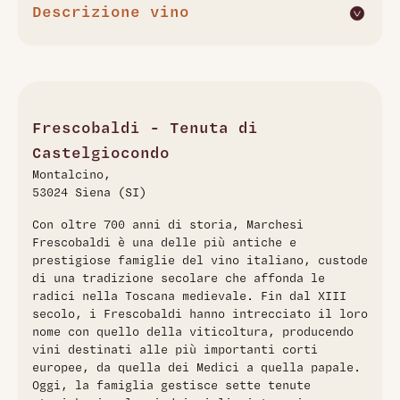
Descrizione vino
Il Morellino di Scansano Santa Maria 2023 di Frescobaldi è
un vino rosso toscano caratterizzato da un colore rosso
rubino brillante con riflessi violacei. Al naso offre un profilo
aromatico nitido e intenso, con note fruttate di ciliegia,
lampone, prugna e fragolina di bosco, accompagnate da
Frescobaldi - Tenuta di
sentori floreali delicati di zagara e piacevoli accenti
Castelgiocondo
balsamici di rosmarino. Il finale olfattivo si arricchisce di
Montalcino,
dolci spezie. Al palato si presenta vivido, fresco, morbido
53024 Siena (SI)
ed equilibrato, con una trama tannica tipica dei migliori
Morellino che conferisce struttura senza eccessiva
Con oltre 700 anni di storia, Marchesi
astringenza. Il sorso è armonico e persistente, ideale per
Frescobaldi è una delle più antiche e
accompagnare piatti di carne in umido e formaggi di media
prestigiose famiglie del vino italiano, custode
stagionatura. L'annata 2023 conferma la freschezza e la
di una tradizione secolare che affonda le
tipicità di questo vino, espressione autentica del territorio
radici nella Toscana medievale. Fin dal XIII
della Maremma toscana e della tradizione vitivinicola
secolo, i Frescobaldi hanno intrecciato il loro
Frescobaldi.
nome con quello della viticoltura, producendo
vini destinati alle più importanti corti
europee, da quella dei Medici a quella papale.
Oggi, la famiglia gestisce sette tenute