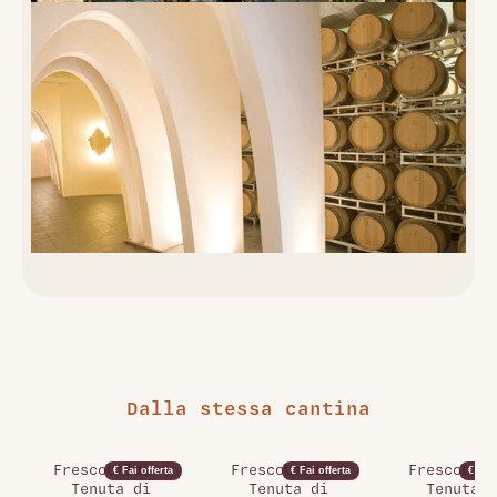
Dalla stessa cantina
Frescobaldi -
Frescobaldi -
Frescobald
€ Fai offerta
€ Fai offerta
€ Fai 
Tenuta di
Tenuta di
Tenuta d