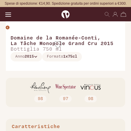
Spese di spedizione: €14,90. Spedizione gratuita per ordini superiori a €300.
Open main menu
Domaine de la Romanée-Conti
,
La Tâche Monopole Grand Cru 2015
Bottiglia 750 ml
Anno
2015
Formato
1x75cl
98
97
98
Caratteristiche