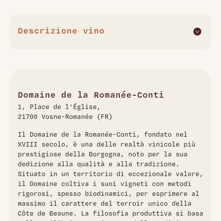
Descrizione vino
La Tâche Monopole Grand Cru 2015 di Domaine de la
Romanée-Conti è un vino rosso di eccezionale potenza e
vigore, frutto di un'annata di maturità straordinaria. Alla
vista si presenta con una intensa veste rubino scuro. Al
naso offre un bouquet complesso e concentrato, con
Domaine de la Romanée-Conti
sentori di frutti neri, spezie, erbe selvatiche e note di
1, Place de l'Église,
tartufo, accompagnati da un tocco di funghi e liquirizia. Al
21700 Vosne-Romanée (FR)
palato è strutturato, multidimensionale e imponente, con un
attacco testurizzato e un finale lungo ed elegante, che
Il Domaine de la Romanée-Conti, fondato nel
esprime pienamente la nobiltà del Pinot Nero e la maestria
XVIII secolo, è una delle realtà vinicole più
del produttore. Perfetto per l'invecchiamento, si consiglia di
prestigiose della Borgogna, noto per la sua
degustarlo tra il 2025 e il 2040.
dedizione alla qualità e alla tradizione.
Situato in un territorio di eccezionale valore,
il Domaine coltiva i suoi vigneti con metodi
rigorosi, spesso biodinamici, per esprimere al
massimo il carattere del terroir unico della
Côte de Beaune. La filosofia produttiva si basa