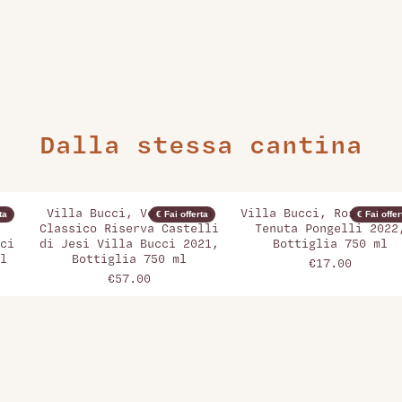
Dalla stessa cantina
io
Villa Bucci, Verdicchio
Villa Bucci, Rosso Pic
ta
€ Fai offerta
€ Fai offer
Classico Riserva Castelli
Tenuta Pongelli 2022
ci
di Jesi Villa Bucci 2021,
Bottiglia 750 ml
l
Bottiglia 750 ml
€17.00
€57.00