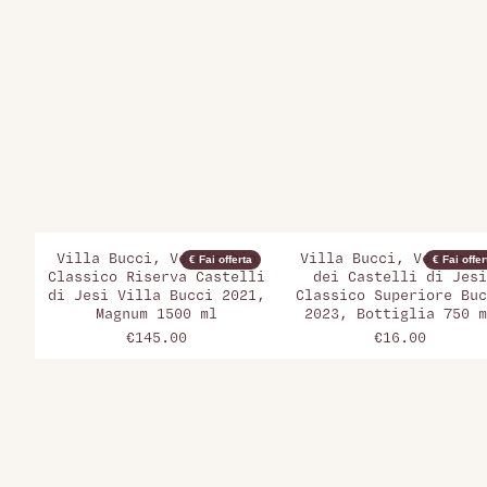
Villa Bucci, Verdicchio
Villa Bucci, Verdicch
€ Fai offerta
€ Fai offer
Classico Riserva Castelli
dei Castelli di Jesi
di Jesi Villa Bucci 2021,
Classico Superiore Buc
Magnum 1500 ml
2023, Bottiglia 750 m
€145.00
€16.00