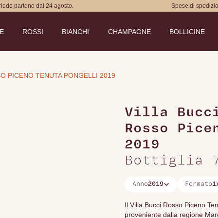
eriodo partono dal 24 agosto.
Spese di spedizio
DE
ROSSI
BIANCHI
CHAMPAGNE
BOLLICINE
SO PICENO TENUTA PONGELLI 2019
Villa Bucc
Rosso Pice
2019
Bottiglia 
Anno
2019
Formato
1
Il Villa Bucci Rosso Piceno Te
proveniente dalla regione Marc