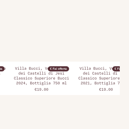
eno
Villa Bucci, Verdicchio
Villa Bucci, Verdicch
ta
€ Fai offerta
€ Fai offer
,
dei Castelli di Jesi
dei Castelli di Jesi
Classico Superiore Bucci
Classico Superiore Buc
2024, Bottiglia 750 ml
2021, Bottiglia 750 m
€19.00
€19.00